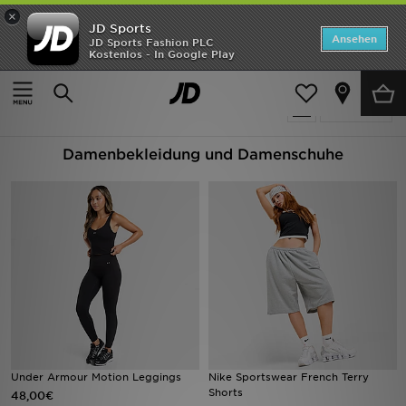
×
JD Sports
ANGEBOTE
Ansehen
JD Sports Fashion PLC
Kostenlos - In Google Play
Home
Frauen
Neuheiten
3990 Produkte
Verfeinern
Herren
Damenbekleidung und Damenschuhe
Damen
Kinder
Bestsellers
Marken
Fußball
Sport
Under Armour Motion Leggings
Nike Sportswear French Terry
Shorts
48,00€
Lade die APP