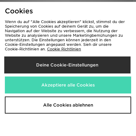
Cookies
Wenn du auf "Alle Cookies akzeptieren" klickst, stimmst du der
Speicherung von Cookies auf deinem Gerät zu, um die
Navigation auf der Website zu verbessern, die Nutzung der
Website zu analysieren und unsere Marketingbemühungen zu
unterstützen. Die Einstellungen können jederzeit in den
Cookie-Einstellungen angepasst werden. Sieh dir unsere
Cookie-Richtlinien an.
Cookie Richtlinien
adidas Sst 2.0 Originals Jacke,
adidas Originals Aqua adilette
Figurbetont
23,00€
75,00€
Deine Cookie-Einstellungen
Akzeptiere alle Cookies
Alle Cookies ablehnen
Jordan Baby T-Shirt
Jordan Colour Block Hoodie