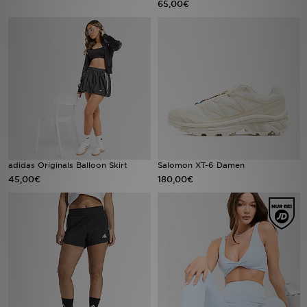
65,00€
Filialfinder
Mein JD
Hilfe & Kontakt
Geschenkgutschein
Studenten
adidas Originals Balloon Skirt
Salomon XT-6 Damen
45,00€
180,00€
Blog