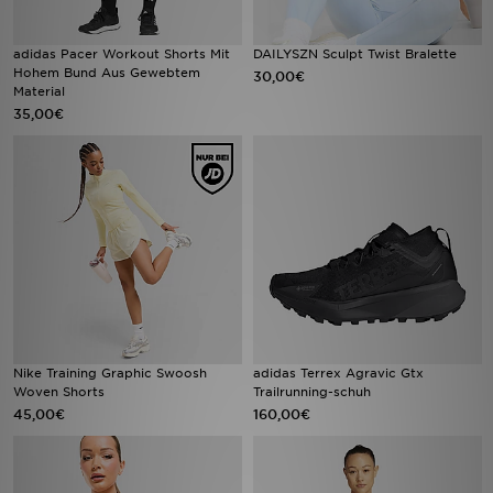
adidas Pacer Workout Shorts Mit
DAILYSZN Sculpt Twist Bralette
Hohem Bund Aus Gewebtem
30,00€
Material
35,00€
Nike Training Graphic Swoosh
adidas Terrex Agravic Gtx
Woven Shorts
Trailrunning-schuh
45,00€
160,00€