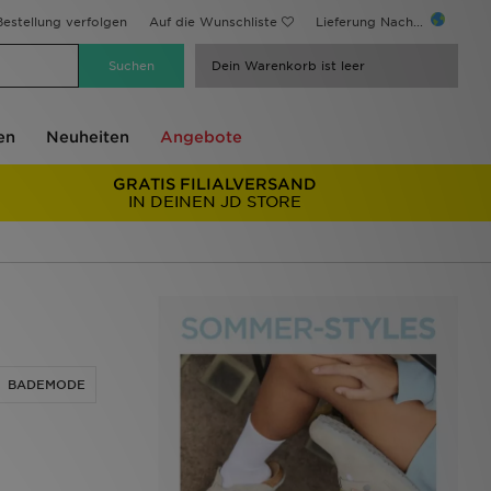
estellung verfolgen
Auf die Wunschliste
Lieferung Nach...
Dein Warenkorb ist leer
en
Neuheiten
Angebote
GRATIS FILIALVERSAND
IN DEINEN JD STORE
BADEMODE