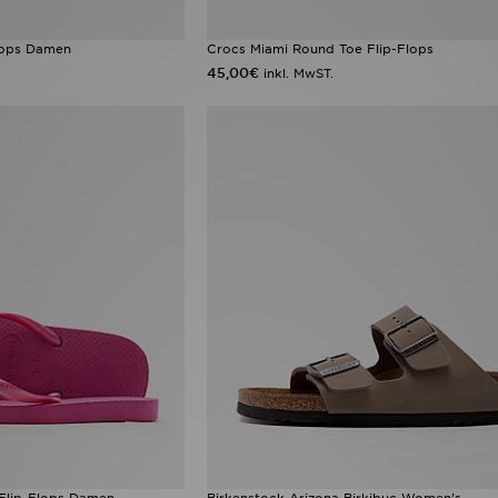
Flops Damen
Crocs Miami Round Toe Flip-Flops
45,00€
inkl. MwST.
 Flip-Flops Damen
Birkenstock Arizona Birkibuc Women's