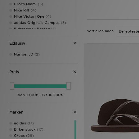
Crocs Miami
(5)
Nike Rift
(4)
Nike Victori One
(4)
adidas Originals Campus
(3)
Birkenstock Boston
(3)
Sortieren nach
Havaianas Slim
(3)
Nike Victori
(3)
Exklusiv
Havaianas Brazil
(2)
Lacoste Serve Pin
(2)
Nur bei JD
(2)
Crocs Lined Clog
(1)
Crocs Zebzag
(1)
Preis
Havaianas Brazil Flip Flop
(1)
Nike Air Rift Breathe
(1)
Nike Calm Flip Flop
(1)
UGG GoldenGlow
(1)
UGG Goldenstar
(1)
Ugg Goldenstar Clog
(1)
Ugg Platform
(1)
Marken
UGG Tasman
(1)
adidas
(17)
Birkenstock
(17)
Crocs
(26)