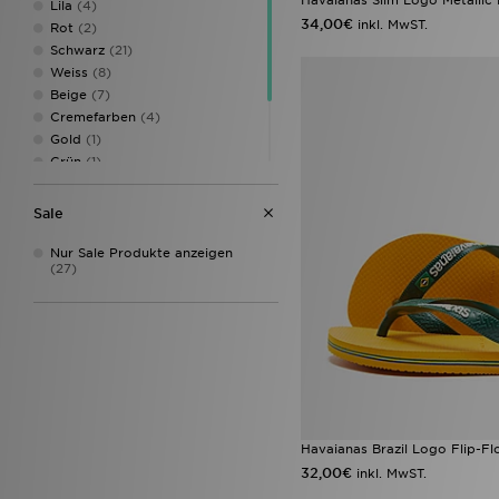
Lila
(4)
44.5
(8)
34,00€
inkl. MwST.
Rot
(2)
46
(3)
Schwarz
(21)
47.5
(3)
Weiss
(8)
48.5
(2)
Beige
(7)
Cremefarben
(4)
Gold
(1)
Grün
(1)
Rosa
(18)
Weinrot
(2)
Sale
Weiß
(2)
Nur Sale Produkte anzeigen
(27)
Havaianas Brazil Logo Flip-F
32,00€
inkl. MwST.