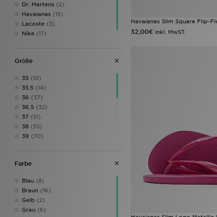
Dr. Martens
(2)
Havaianas
(15)
Havaianas Slim Square Flip-
Lacoste
(3)
32,00€
inkl. MwST.
Nike
(17)
UGG
(5)
Grӧße
35
(10)
35.5
(14)
36
(37)
36.5
(32)
37
(51)
38
(55)
39
(70)
39.5
(28)
40
(32)
Farbe
40.5
(30)
41
(40)
Blau
(8)
41.5
(27)
Braun
(16)
42
(53)
Gelb
(2)
43
(27)
Grau
(6)
43.5
(3)
Havaianas Slim Logo Metallic