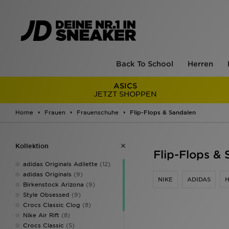
Back To School
Herren
ASICS
JETZT SHOPPEN
Home
Frauen
Frauenschuhe
Flip-Flops & Sandalen
Kollektion
Flip-Flops &
adidas Originals Adilette
(12)
adidas Originals
(9)
NIKE
ADIDAS
H
Birkenstock Arizona
(9)
Style Obsessed
(9)
Crocs Classic Clog
(8)
Nike Air Rift
(8)
Crocs Classic
(5)