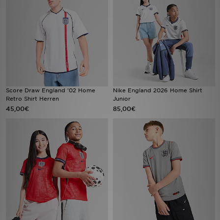
Filialfinder
Mein JD
Hilfe & Kontakt
Geschenkgutschein
Score Draw England '02 Home
Nike England 2026 Home Shirt
Retro Shirt Herren
Junior
45,00€
85,00€
Studenten
Blog