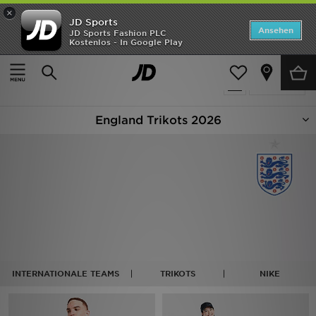
×
JD Sports
ANGEBOTE
Ansehen
JD Sports Fashion PLC
Kostenlos - In Google Play
Home
Fußball - England
Neuheiten
19 Produkte
Verfeinern
Herren
England Trikots 2026
Damen
Kinder
Bestsellers
Marken
Fußball
INTERNATIONALE TEAMS
TRIKOTS
NIKE
Sport
Lade die APP