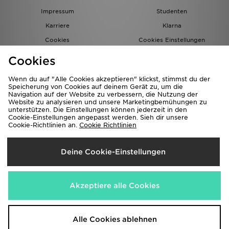
Impressum
Studenten
Karriere
Klarna
Cookies
Cookies Einstellungen
Datenschutz
Lade Die App
Cookies
Partnerprogramm
JD Blog
Wenn du auf "Alle Cookies akzeptieren" klickst, stimmst du der
Speicherung von Cookies auf deinem Gerät zu, um die
Navigation auf der Website zu verbessern, die Nutzung der
Website zu analysieren und unsere Marketingbemühungen zu
unterstützen. Die Einstellungen können jederzeit in den
Cookie-Einstellungen angepasst werden. Sieh dir unsere
Cookie-Richtlinien an.
Cookie Richtlinien
Lieferung Nach
Deine Cookie-Einstellungen
Deutschland
Wir akzeptieren folgende Zahlungsmethoden
Akzeptiere alle Cookies
Corporate Website
www.jdplc.com
Alle Cookies ablehnen