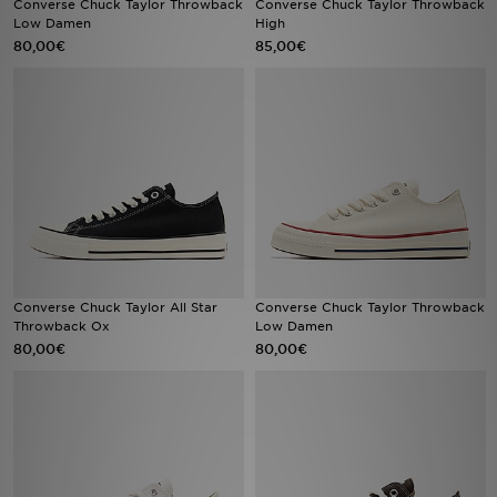
Converse Chuck Taylor Throwback
Converse Chuck Taylor Throwback
Low Damen
High
80,00€
85,00€
Filialfinder
Mein JD
Hilfe & Kontakt
Geschenkgutschein
Studenten
Blog
Converse Chuck Taylor All Star
Converse Chuck Taylor Throwback
Throwback Ox
Low Damen
80,00€
80,00€