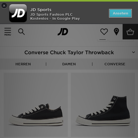
×
JD Sports
ANGEBOTE
Ansehen
JD Sports Fashion PLC
Kostenlos - In Google Play
Home
Converse All Star Throwback
Neuheiten
20 Produkte
Verfeinern
Herren
Converse Chuck Taylor Throwback
Damen
HERREN
DAMEN
CONVERSE
Kinder
Bestsellers
Marken
Fußball
Sport
Lade die APP