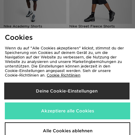
Nike Academy Shorts
Nike Street Fleece Shorts
25,00€
50,00€
Cookies
Wenn du auf "Alle Cookies akzeptieren" klickst, stimmst du der
Speicherung von Cookies auf deinem Gerät zu, um die
Navigation auf der Website zu verbessern, die Nutzung der
Website zu analysieren und unsere Marketingbemühungen zu
unterstützen. Die Einstellungen können jederzeit in den
Cookie-Einstellungen angepasst werden. Sieh dir unsere
Cookie-Richtlinien an.
Cookie Richtlinien
Deine Cookie-Einstellungen
Nike Swim Essential 5" Volley
adidas Originals Gazelle
Shorts
110,00€
Akzeptiere alle Cookies
31,00€
Alle Cookies ablehnen