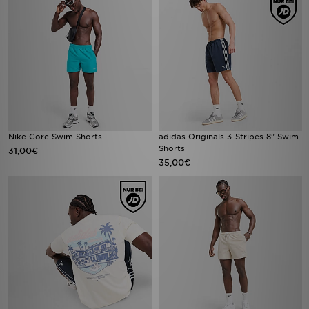
Nike Core Swim Shorts
adidas Originals 3-Stripes 8" Swim
Shorts
31,00€
35,00€