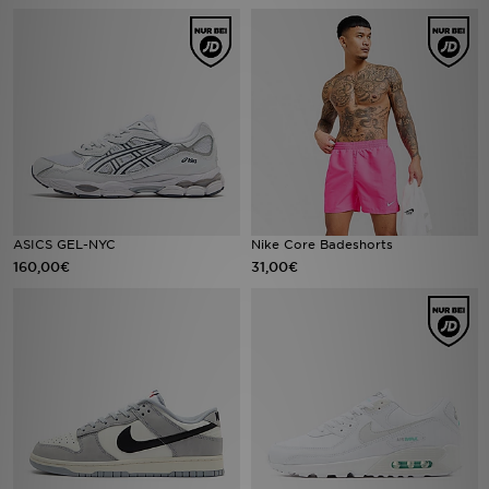
Filialfinder
Mein JD
Hilfe & Kontakt
Geschenkgutschein
ASICS GEL-NYC
Nike Core Badeshorts
Studenten
160,00€
31,00€
Blog