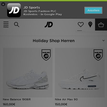
×
JD Sports
ANGEBOTE
Ansehen
JD Sports Fashion PLC
Kostenlos - In Google Play
Home
Herren
Neuheiten
1286 Produkte
Verfeinern
Herren
Holiday Shop Herren
Damen
Kinder
Bestsellers
Marken
Fußball
Sport
New Balance 1906R
Nike Air Max 90
160,00€
150,00€
Lade die APP