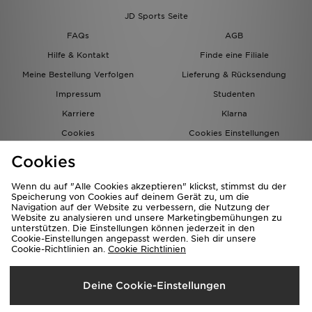
JD Sports Seite
FAQs
AGB
Hilfe & Kontakt
Finde eine Filiale
Meine Bestellung Verfolgen
Lieferung & Rücksendung
Impressum
Studenten
Karriere
Klarna
Cookies
Cookies Einstellungen
Datenschutz
Lade Die App
Cookies
Partnerprogramm
JD Blog
Wenn du auf "Alle Cookies akzeptieren" klickst, stimmst du der
Speicherung von Cookies auf deinem Gerät zu, um die
Navigation auf der Website zu verbessern, die Nutzung der
Website zu analysieren und unsere Marketingbemühungen zu
unterstützen. Die Einstellungen können jederzeit in den
Cookie-Einstellungen angepasst werden. Sieh dir unsere
Cookie-Richtlinien an.
Cookie Richtlinien
Lieferung Nach
Deine Cookie-Einstellungen
Deutschland