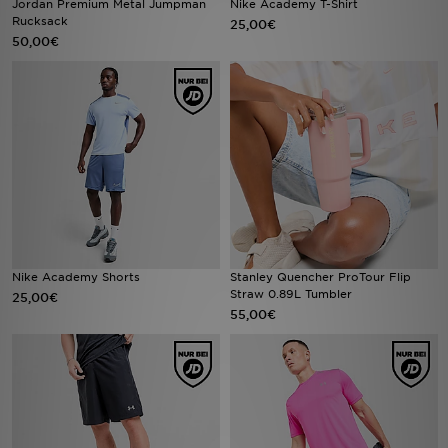
Jordan Premium Metal Jumpman
Nike Academy T-Shirt
Rucksack
25,00€
50,00€
Filialfinder
Mein JD
Hilfe & Kontakt
Geschenkgutschein
Studenten
Blog
Nike Academy Shorts
Stanley Quencher ProTour Flip
Straw 0.89L Tumbler
25,00€
55,00€