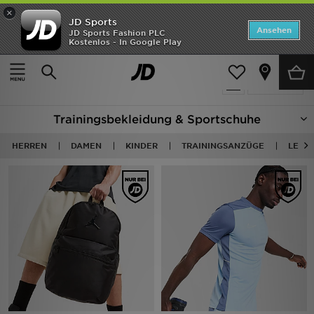
×
JD Sports
ANGEBOTE
Ansehen
JD Sports Fashion PLC
Kostenlos - In Google Play
Home
Training
Neuheiten
1536 Produkte
Verfeinern
Herren
Trainingsbekleidung & Sportschuhe
Damen
HERREN
DAMEN
KINDER
TRAININGSANZÜGE
LEGG
Kinder
Bestsellers
Marken
Fußball
Sport
Lade die APP