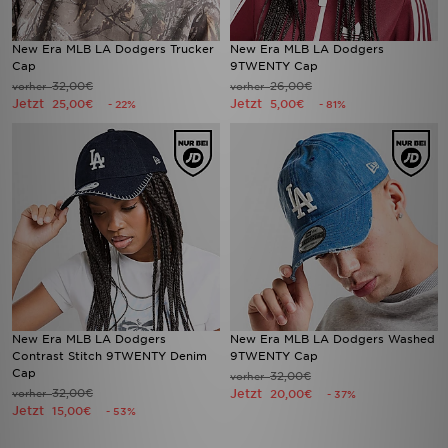
New Era MLB LA Dodgers Trucker
New Era MLB LA Dodgers
Cap
9TWENTY Cap
32,00€
26,00€
vorher
vorher
Jetzt
Jetzt
25,00€
5,00€
- 22%
- 81%
New Era MLB LA Dodgers
New Era MLB LA Dodgers Washed
Contrast Stitch 9TWENTY Denim
9TWENTY Cap
Cap
32,00€
vorher
32,00€
Jetzt
vorher
20,00€
- 37%
Jetzt
15,00€
- 53%