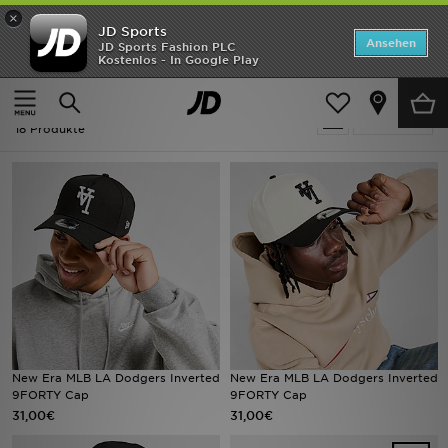
×
JD Sports
ANGEBOTE
Ansehen
JD Sports Fashion PLC
Kostenlos - In Google Play
Home
Baseball - LA Dodgers
Neuheiten
Baseball - LA Dodgers
Verfeinern
Herren
18 Produkte
Damen
Kinder
Bestsellers
Marken
Fußball
New Era MLB LA Dodgers Inverted
New Era MLB LA Dodgers Inverted
9FORTY Cap
9FORTY Cap
Sport
31,00€
31,00€
Lade die APP