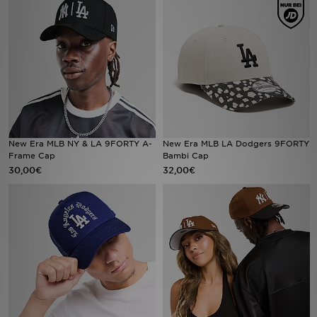
Filialfinder
Mein JD
Hilfe & Kontakt
Geschenkgutschein
New Era MLB NY & LA 9FORTY A-
New Era MLB LA Dodgers 9FORTY
Frame Cap
Bambi Cap
Studenten
30,00€
32,00€
Blog