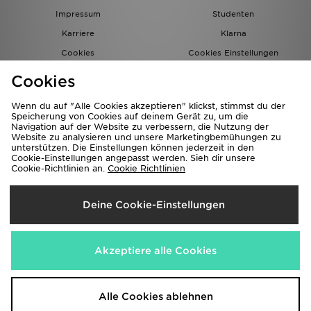
Impressum
Studenten
Karriere
Klarna
Cookies
Cookies Einstellungen
Datenschutz
Lade Die App
Cookies
Partnerprogramm
JD Blog
Wenn du auf "Alle Cookies akzeptieren" klickst, stimmst du der
Speicherung von Cookies auf deinem Gerät zu, um die
Navigation auf der Website zu verbessern, die Nutzung der
Website zu analysieren und unsere Marketingbemühungen zu
unterstützen. Die Einstellungen können jederzeit in den
Cookie-Einstellungen angepasst werden. Sieh dir unsere
Cookie-Richtlinien an.
Cookie Richtlinien
Lieferung Nach
Deine Cookie-Einstellungen
Deutschland
Wir akzeptieren folgende Zahlungsmethoden
Akzeptiere alle Cookies
Corporate Website
www.jdplc.com
Alle Cookies ablehnen
Copyright © 2026 JD Sports Alle Rechte vorbehalten