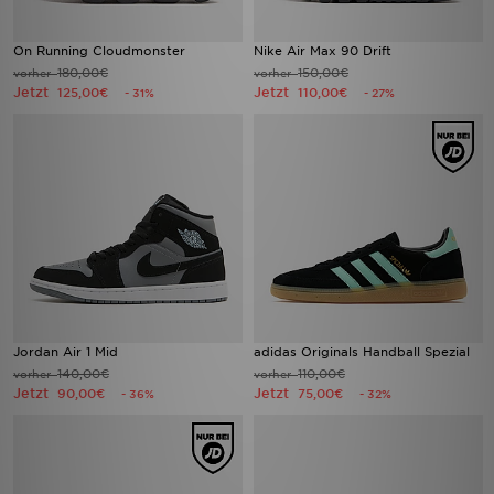
On Running Cloudmonster
Nike Air Max 90 Drift
180,00€
150,00€
vorher
vorher
Jetzt
Jetzt
125,00€
110,00€
- 31%
- 27%
Jordan Air 1 Mid
adidas Originals Handball Spezial
140,00€
110,00€
vorher
vorher
Jetzt
Jetzt
90,00€
75,00€
- 36%
- 32%