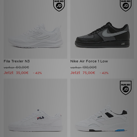
Fila Trexler N3
Nike Air Force 1 Low
60,00€
130,00€
vorher
vorher
Jetzt
Jetzt
35,00€
75,00€
- 42%
- 42%