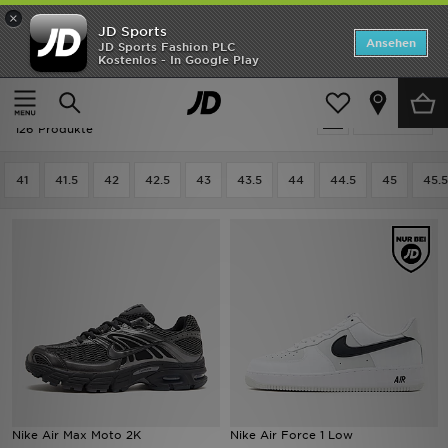
×
JD Sports
ANGEBOTE
Ansehen
JD Sports Fashion PLC
Kostenlos - In Google Play
Home
Herren
Herrenschuhe
Neuheiten
Ausverkauf | Herren - Herrenschuhe
Verfeinern
Herren
126 Produkte
Damen
41
41.5
42
42.5
43
43.5
44
44.5
45
45.5
Kinder
Bestsellers
Marken
Fußball
Sport
Nike Air Max Moto 2K
Nike Air Force 1 Low
Lade die APP