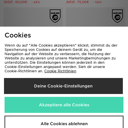
Jetzt
Jetzt
40,00€
75,00€
- 43%
- 56%
Cookies
Wenn du auf "Alle Cookies akzeptieren" klickst, stimmst du der
Speicherung von Cookies auf deinem Gerät zu, um die
Navigation auf der Website zu verbessern, die Nutzung der
Website zu analysieren und unsere Marketingbemühungen zu
unterstützen. Die Einstellungen können jederzeit in den
Cookie-Einstellungen angepasst werden. Sieh dir unsere
Fila Camalfi
adidas Originals ZX 750
Cookie-Richtlinien an.
Cookie Richtlinien
55,00€
110,00€
vorher
vorher
Jetzt
Jetzt
40,00€
85,00€
- 27%
- 23%
Deine Cookie-Einstellungen
Akzeptiere alle Cookies
Alle Cookies ablehnen