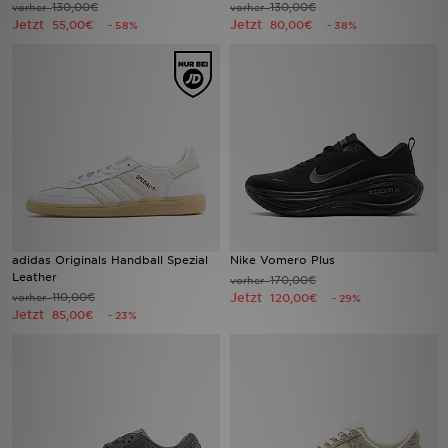
130,00€
130,00€
vorher
vorher
Jetzt
Jetzt
55,00€
80,00€
- 58%
- 38%
Filialfinder
Mein JD
Hilfe & Kontakt
Geschenkgutschein
Studenten
adidas Originals Handball Spezial
Nike Vomero Plus
Blog
Leather
170,00€
vorher
110,00€
Jetzt
vorher
120,00€
- 29%
Jetzt
85,00€
- 23%