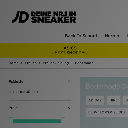
Back To School
Herren
ASICS
JETZT SHOPPEN
Home
Frauen
Frauenkleidung
Bademode
Exklusiv
Bademode D
Nur bei JD
(41)
ADIDAS
NIKE
U
Preis
FLIP-FLOPS & SLIDES