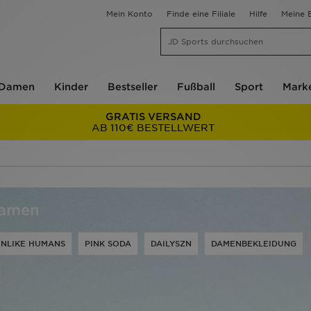
Mein Konto
Finde eine Filiale
Hilfe
Meine B
Damen
Kinder
Bestseller
Fußball
Sport
Mark
GRATIS VERSAND
AB 110€ BESTELLWERT
amen
NLIKE HUMANS
PINK SODA
DAILYSZN
DAMENBEKLEIDUNG