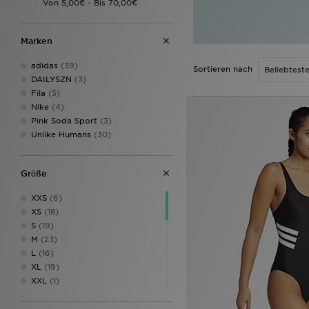
Marken
adidas
(39)
Sortieren nach
DAILYSZN
(3)
Fila
(5)
Nike
(4)
Pink Soda Sport
(3)
Unlike Humans
(30)
Grӧße
XXS
(6)
XS
(18)
S
(19)
M
(23)
L
(16)
XL
(19)
XXL
(1)
3XL
(1)
4XL
(1)