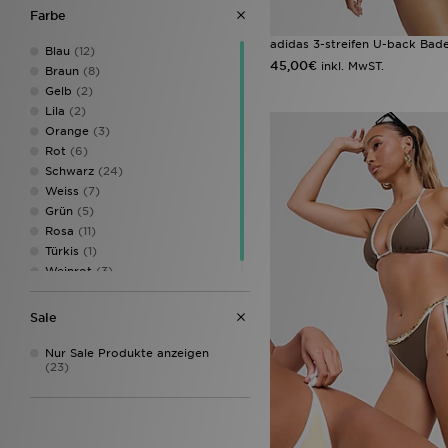
Farbe
28
(2)
30
(26)
adidas 3-streifen U-back Bad
Blau
(12)
32
(30)
45,00€
inkl. MwST.
Braun
(8)
34
(28)
Gelb
(2)
36
(32)
Lila
(2)
38
(33)
Orange
(3)
40
(34)
Rot
(6)
42
(32)
Schwarz
(24)
44
(37)
Weiss
(7)
46
(27)
Grün
(5)
48
(23)
Rosa
(11)
50
(1)
Türkis
(1)
52
(1)
Weinrot
(3)
Jeans
(33)
Sale
Nur Sale Produkte anzeigen
(23)