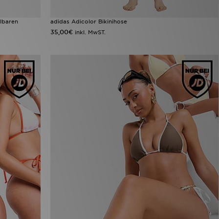
llbaren
adidas Adicolor Bikinihose
35,00€
inkl. MwST.