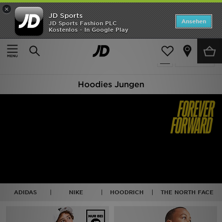
×
JD Sports
ANGEBOTE
Ansehen
JD Sports Fashion PLC
Kostenlos - In Google Play
Home
Kinder
Neuheiten
84 Produkte
Verfeinern
Herren
Hoodies Jungen
Damen
Kinder
Bestsellers
Marken
Fußball
ADIDAS
NIKE
HOODRICH
THE NORTH FACE
Sport
Lade die APP