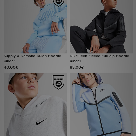
Filialfinder
Mein JD
Hilfe & Kontakt
Geschenkgutschein
Supply & Demand Rulon Hoodie
Nike Tech Fleece Full Zip Hoodie
Kinder
Kinder
40,00€
85,00€
Studenten
Blog