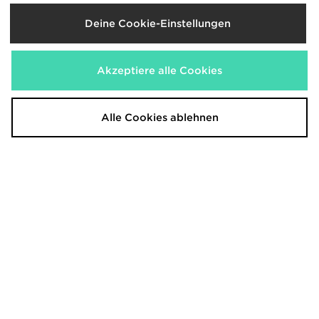
Deine Cookie-Einstellungen
Akzeptiere alle Cookies
Alle Cookies ablehnen
Nike Tech Fleece Full Zip Hoodie
adidas MERCEDES - AMG
Kinder
PETRONAS FORMULA 1 TEAM
LIGHTS ON Hoodie
85,00€
60,00€