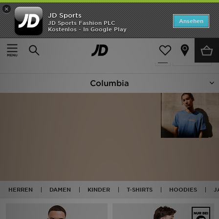
×
JD Sports
ANGEBOTE
Ansehen
JD Sports Fashion PLC
Kostenlos - In Google Play
Home
Columbia
Neuheiten
51 Produkte
Verfeinern
Herren
Columbia
Damen
Kinder
Bestsellers
Marken
Fußball
HERREN
DAMEN
KINDER
T-SHIRTS
HOODIES
J
Sport
Lade die APP