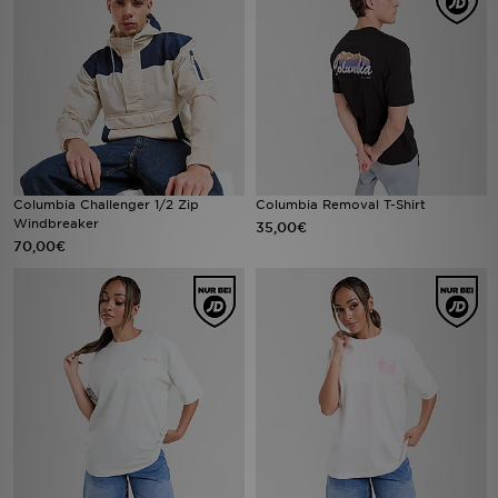
Filialfinder
Mein JD
Hilfe & Kontakt
Geschenkgutschein
Columbia Challenger 1/2 Zip
Columbia Removal T-Shirt
Windbreaker
35,00€
70,00€
Studenten
Blog