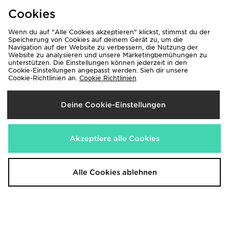
Cookies
Wenn du auf "Alle Cookies akzeptieren" klickst, stimmst du der
Speicherung von Cookies auf deinem Gerät zu, um die
Navigation auf der Website zu verbessern, die Nutzung der
Website zu analysieren und unsere Marketingbemühungen zu
unterstützen. Die Einstellungen können jederzeit in den
Columbia Global T-Shirt
Columbia Points T-Shirt
Cookie-Einstellungen angepasst werden. Sieh dir unsere
29,00€
29,00€
Cookie-Richtlinien an.
Cookie Richtlinien
Deine Cookie-Einstellungen
Akzeptiere alle Cookies
Alle Cookies ablehnen
Columbia Helvetia Crop Print
Columbia Spire Valley Jacke
Fleece Damen
75,00€
70,00€