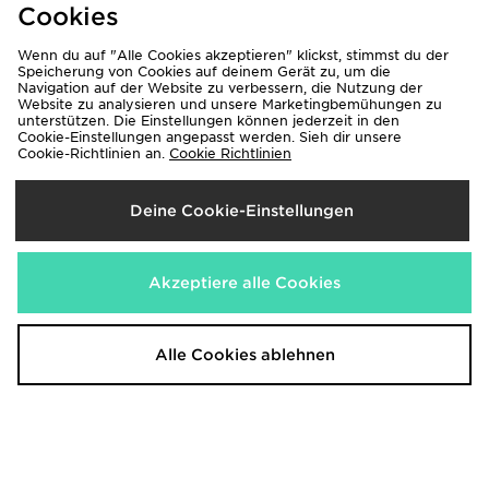
Cookies
Wenn du auf "Alle Cookies akzeptieren" klickst, stimmst du der
Speicherung von Cookies auf deinem Gerät zu, um die
Navigation auf der Website zu verbessern, die Nutzung der
Website zu analysieren und unsere Marketingbemühungen zu
Hoodrich Varsity Stripe T-Shirt
Hoodrich Varsity Stripe T-Shirt
unterstützen. Die Einstellungen können jederzeit in den
40,00€
45,00€
Cookie-Einstellungen angepasst werden. Sieh dir unsere
Cookie-Richtlinien an.
Cookie Richtlinien
Deine Cookie-Einstellungen
Akzeptiere alle Cookies
Alle Cookies ablehnen
Unlike Humans Wells Stripe Pocket
Fred Perry Fine Stripe T-Shirt
T-Shirt
65,00€
40,00€