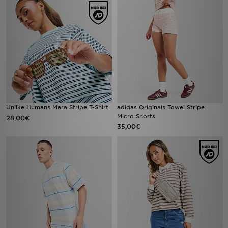
Unlike Humans Mara Stripe T-Shirt
adidas Originals Towel Stripe
Micro Shorts
28,00€
35,00€