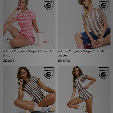
Filialfinder
Mein JD
Hilfe & Kontakt
Geschenkgutschein
adidas Originals Striped Towel T-
adidas Originals Stripe Fußball
Shirt
Jersey
Studenten
35,00€
50,00€
Blog