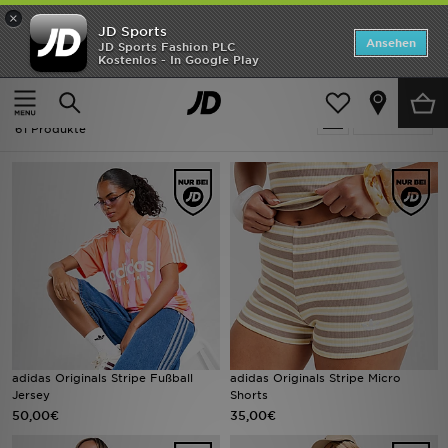
×
JD Sports
ANGEBOTE
Ansehen
JD Sports Fashion PLC
Kostenlos - In Google Play
Home
Stripe
Neuheiten
Stripe
Verfeinern
Herren
61 Produkte
Damen
Kinder
Bestsellers
Marken
Fußball
adidas Originals Stripe Fußball
adidas Originals Stripe Micro
Jersey
Shorts
Sport
50,00€
35,00€
Lade die APP