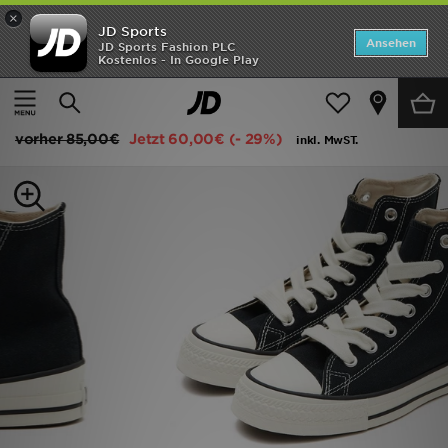
×
JD Sports
ANGEBOTE
Ansehen
JD Sports Fashion PLC
Kostenlos - In Google Play
Home
Frauen
Frauenschuhe
Neuheiten
Converse Chuck Taylor Throwback High Women's
Herren
vorher
85,00€
Jetzt
60,00€
(- 29%)
inkl. MwST.
Damen
Kinder
Bestsellers
Marken
Fußball
Sport
Lade die APP