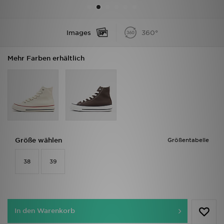
Filialfinder
Images
360°
Mein JD
Mehr Farben erhältlich
Hilfe & Kontakt
Geschenkgutschein
Studenten
Blog
Größe wählen
Größentabelle
38
39
In den Warenkorb