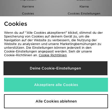
Karriere
Klarna
Cookies
Cookies Einstellungen
Datenschutz
Lade Die App
Cookies
Partnerprogramm
JD Blog
Wenn du auf "Alle Cookies akzeptieren" klickst, stimmst du der
Speicherung von Cookies auf deinem Gerät zu, um die
Navigation auf der Website zu verbessern, die Nutzung der
Website zu analysieren und unsere Marketingbemühungen zu
unterstützen. Die Einstellungen können jederzeit in den
Cookie-Einstellungen angepasst werden. Sieh dir unsere
Cookie-Richtlinien an.
Cookie Richtlinien
Lieferung Nach
Deine Cookie-Einstellungen
Deutschland
Wir akzeptieren folgende Zahlungsmethoden
Akzeptiere alle Cookies
Corporate Website
www.jdplc.com
Alle Cookies ablehnen
Copyright © 2026 JD Sports Alle Rechte vorbehalten