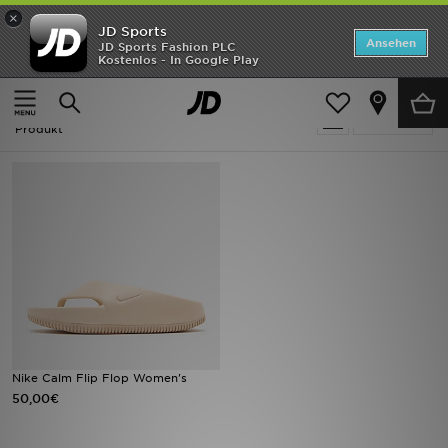
×
JD Sports
ANGEBOTE
Ansehen
JD Sports Fashion PLC
Kostenlos - In Google Play
Home
Frauen
Neuheiten
Frauen - Nike Calm Flip Flop
Verfeinern
Herren
Produkt
Damen
Kinder
Bestsellers
Marken
Fußball
Nike Calm Flip Flop Women's
50,00€
Sport
Lade die APP