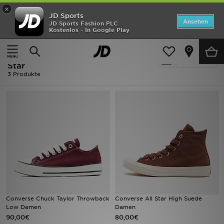
×
JD Sports
ANGEBOTE
Ansehen
JD Sports Fashion PLC
Kostenlos - In Google Play
Home
Frauen
Neuheiten
Frauen - Converse Chuck Taylor All
Verfeinern
Herren
Star
3 Produkte
Damen
Kinder
Bestsellers
Marken
Fußball
Converse Chuck Taylor Throwback
Converse All Star High Suede
Sport
Low Damen
Damen
90,00€
80,00€
Lade die APP