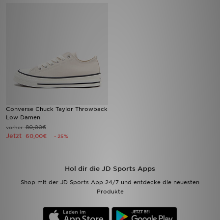
Filialfinder
Mein JD
Hilfe & Kontakt
Geschenkgutschein
Converse Chuck Taylor Throwback
Studenten
Low Damen
80,00€
vorher
Blog
Jetzt
60,00€
- 25%
Hol dir die JD Sports Apps
Shop mit der JD Sports App 24/7 und entdecke die neuesten
Produkte