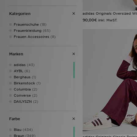
Nike Pro
(1)
Nike Shox
(1)
Kategorien
adidas Originals Oversized W
Nike Shox Z
(1)
90,00€
inkl. MwST.
Saucony Omni 9
(1)
Frauenschuhe
(18)
Sophia and Cinzia's Favourites
Frauenkleidung
(65)
(1)
Frauen Accessoires
(8)
Style Obsessed
(1)
Marken
adidas
(43)
AYBL
(6)
Berghaus
(1)
Birkenstock
(1)
Columbia
(2)
Converse
(2)
DAILYSZN
(2)
Fila
(1)
Jordan
(2)
Farbe
LEVI'S
(1)
McKenzie
(2)
Blau
(434)
New Balance
(12)
Braun
(349)
adidas Originals Classic Train