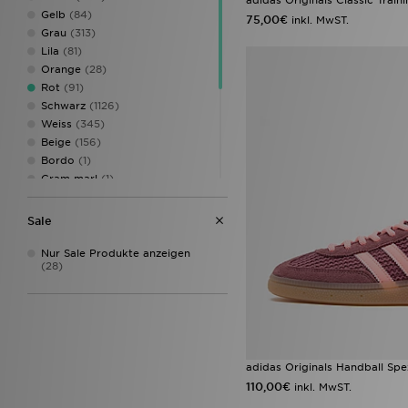
New Era
(3)
Gelb
(84)
75,00€
inkl. MwST.
Nike
(5)
Grau
(313)
Saucony
(1)
Lila
(81)
Under Armour
(5)
Orange
(28)
Unlike Humans
(1)
Rot
(91)
Von Dutch
(1)
Schwarz
(1126)
Weiss
(345)
Beige
(156)
Bordo
(1)
Cram marl
(1)
Cremefarben
(121)
Dunkelblau
(1)
Sale
Gold
(3)
Grün
(159)
Nur Sale Produkte anzeigen
(28)
Kahverengi
(1)
Mehrfarbig
(48)
Pin
(1)
Rosa
(286)
adidas Originals Handball Spe
110,00€
inkl. MwST.