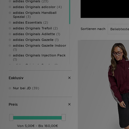
adidas Originals
(23)
adidas Originals adicolor
(4)
adidas Originals Handball
Spezial
(3)
adidas Essentials
(2)
adidas Originals Trefoil
(2)
Sortieren nach
adidas Originals Adilette
(1)
adidas Originals Gazelle
(1)
adidas Originals Gazelle Indoor
(1)
adidas Originals Injection Pack
(1)
adidas Originals Samba
(1)
adidas Womens
(1)
Birkenstock Arizona
(1)
Exklusiv
Converse All Star
(1)
Converse Chuck Taylor All Star
Nur bei JD
(39)
(1)
New Balance 204L
(1)
New Balance ABZORB
(1)
Preis
New Balance ABZORB 2000
(1)
Nike Air Force 1 '07
(1)
Nike Phoenix
(1)
Nike Phoenix Shox
(1)