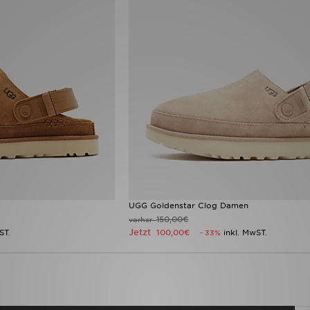
UGG Goldenstar Clog Damen
150,00€
vorher
Jetzt
ST.
100,00€
inkl. MwST.
- 33%