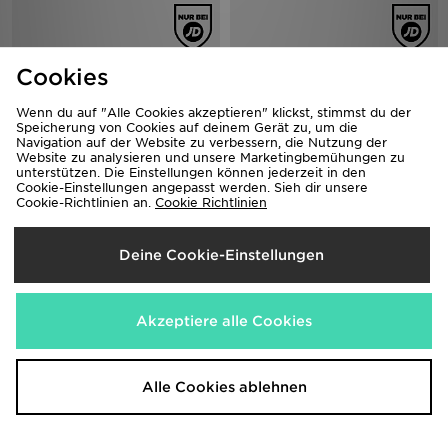
Cookies
Wenn du auf "Alle Cookies akzeptieren" klickst, stimmst du der
Speicherung von Cookies auf deinem Gerät zu, um die
Navigation auf der Website zu verbessern, die Nutzung der
Website zu analysieren und unsere Marketingbemühungen zu
unterstützen. Die Einstellungen können jederzeit in den
Cookie-Einstellungen angepasst werden. Sieh dir unsere
Cookie-Richtlinien an.
Cookie Richtlinien
Fila Teratach Kinder
Fila Script Flip Flops Junior
60,00€
25,00€
vorher
vorher
Jetzt
Jetzt
20,00€
5,00€
- 67%
- 80%
Deine Cookie-Einstellungen
Akzeptiere alle Cookies
Alle Cookies ablehnen