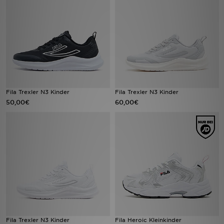
Filialfinder
Mein JD
Hilfe & Kontakt
Geschenkgutschein
Fila Trexler N3 Kinder
Fila Trexler N3 Kinder
50,00€
60,00€
Studenten
Blog
Fila Trexler N3 Kinder
Fila Heroic Kleinkinder