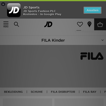
×
JD Sports
ANGEBOTE
Ansehen
JD Sports Fashion PLC
Kostenlos - In Google Play
Home
Kinder
Neuheiten
56 Produkte
Verfeinern
Herren
FILA Kinder
Damen
Kinder
Bestsellers
Marken
Fußball
BEKLEIDUNG
SCHUHE
FILA DISRUPTOR
FILA RAY
F
Sport
Lade die APP