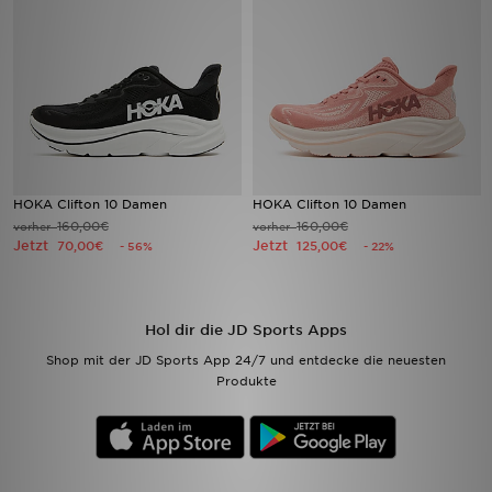
Filialfinder
Mein JD
Hilfe & Kontakt
Geschenkgutschein
HOKA Clifton 10 Damen
HOKA Clifton 10 Damen
160,00€
160,00€
vorher
vorher
Jetzt
Jetzt
70,00€
125,00€
- 56%
- 22%
Studenten
Blog
Hol dir die JD Sports Apps
Shop mit der JD Sports App 24/7 und entdecke die neuesten
Produkte