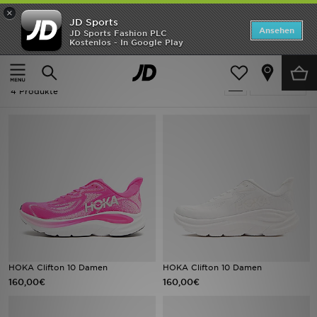
×
JD Sports
ANGEBOTE
Ansehen
JD Sports Fashion PLC
Kostenlos - In Google Play
Home
Frauen
Neuheiten
Frauen - Hoka Clifton
Verfeinern
Herren
4 Produkte
Damen
Kinder
Bestsellers
Marken
Fußball
HOKA Clifton 10 Damen
HOKA Clifton 10 Damen
160,00€
160,00€
Sport
Lade die APP