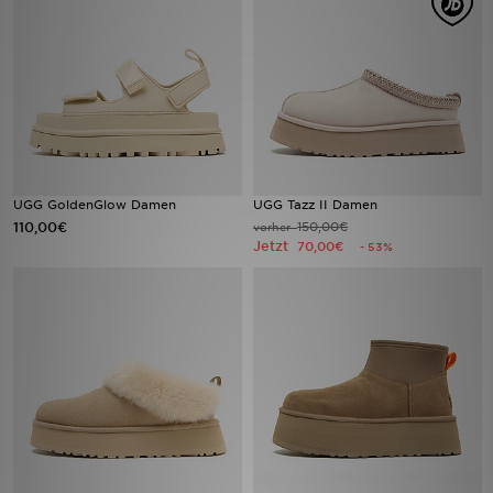
Filialfinder
Mein JD
Hilfe & Kontakt
Geschenkgutschein
UGG GoldenGlow Damen
UGG Tazz II Damen
110,00€
150,00€
vorher
Jetzt
70,00€
- 53%
Studenten
Blog