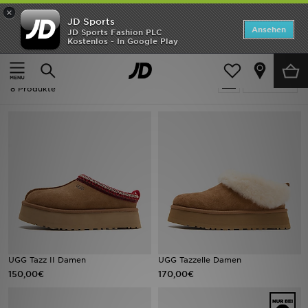
×
JD Sports
ANGEBOTE
Ansehen
JD Sports Fashion PLC
Kostenlos - In Google Play
Home
Frauen
Neuheiten
Frauen - Ugg Platform
Verfeinern
Herren
8 Produkte
Damen
Kinder
Bestsellers
Marken
Fußball
UGG Tazz II Damen
UGG Tazzelle Damen
150,00€
170,00€
Sport
Lade die APP