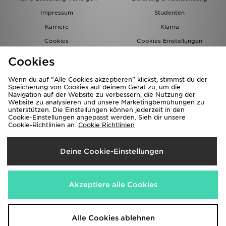
Impressum
Studenten
Karriere
Klarna
Cookies
Cookies Einstellungen
Datenschutz
Lade Die App
Cookies
Partnerprogramm
JD Blog
Wenn du auf "Alle Cookies akzeptieren" klickst, stimmst du der
Speicherung von Cookies auf deinem Gerät zu, um die
Navigation auf der Website zu verbessern, die Nutzung der
Website zu analysieren und unsere Marketingbemühungen zu
unterstützen. Die Einstellungen können jederzeit in den
Cookie-Einstellungen angepasst werden. Sieh dir unsere
Cookie-Richtlinien an.
Cookie Richtlinien
Lieferung Nach
Deine Cookie-Einstellungen
Deutschland
Wir akzeptieren folgende Zahlungsmethoden
Akzeptiere alle Cookies
Corporate Website
www.jdplc.com
Alle Cookies ablehnen