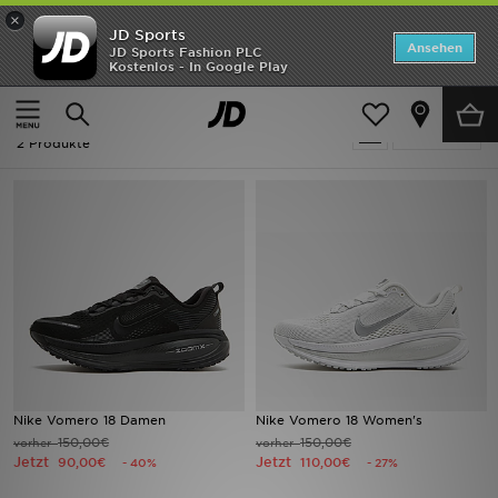
×
JD Sports
ANGEBOTE
Ansehen
JD Sports Fashion PLC
Kostenlos - In Google Play
Home
Frauen
Neuheiten
Frauen - Nike Zoom Vomero
Verfeinern
Herren
2 Produkte
Damen
Kinder
Bestsellers
Marken
Fußball
Nike Vomero 18 Damen
Nike Vomero 18 Women's
150,00€
150,00€
vorher
vorher
Sport
Jetzt
Jetzt
90,00€
110,00€
- 40%
- 27%
Lade die APP