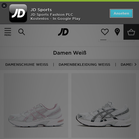
×
JD Sports
ANGEBOTE
Ansehen
JD Sports Fashion PLC
Kostenlos - In Google Play
Home
Frauen
Neuheiten
358 Produkte
Verfeinern
Herren
Damen Weiß
Damen
DAMENSCHUHE WEISS
DAMENBEKLEIDUNG WEISS
DAMEN S
Kinder
Bestsellers
Marken
Fußball
Sport
Lade die APP