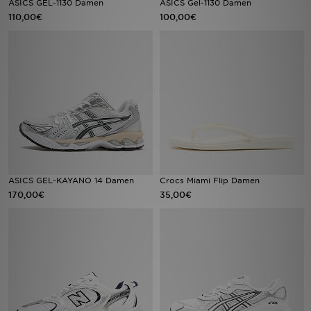
ASICS GEL-1130 Damen
ASICS Gel-1130 Damen
110,00€
100,00€
Filialfinder
Mein JD
Hilfe & Kontakt
Geschenkgutschein
Studenten
ASICS GEL-KAYANO 14 Damen
Crocs Miami Flip Damen
Blog
170,00€
35,00€