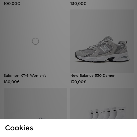
100,00€
130,00€
Salomon XT-6 Women's
New Balance 530 Damen
180,00€
130,00€
Cookies