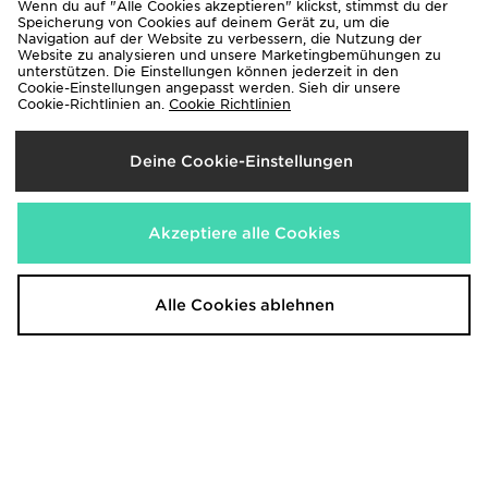
Wenn du auf "Alle Cookies akzeptieren" klickst, stimmst du der
Speicherung von Cookies auf deinem Gerät zu, um die
Navigation auf der Website zu verbessern, die Nutzung der
Website zu analysieren und unsere Marketingbemühungen zu
ASICS GEL-1130 Damen
Nike 6er-Pack Everyday
unterstützen. Die Einstellungen können jederzeit in den
Cushioned Knöchelsocken
100,00€
Cookie-Einstellungen angepasst werden. Sieh dir unsere
23,00€
Cookie-Richtlinien an.
Cookie Richtlinien
Deine Cookie-Einstellungen
Akzeptiere alle Cookies
Alle Cookies ablehnen
On Running Cloudtilt Damen
Nike One High Rise Rock
170,00€
45,00€