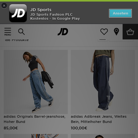
×
JD Sports
ANGEBOTE
Ansehen
JD Sports Fashion PLC
Kostenlos - In Google Play
Home
Frauen
Neuheiten
Frauen - Adidas Originals Adicolor
Verfeinern
Herren
186 Produkte
Damen
Kinder
Bestsellers
Marken
Fußball
adidas Originals Barrel-jeanshose,
adidas Adibreak Jeans, Weites
Hoher Bund
Bein, Mittelhoher Bund
Sport
85,00€
100,00€
Lade die APP