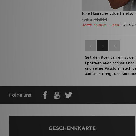
Nike Huarache Edge Handsch
40,00€
vorher
Jetzt
15,00€
inkl. Mw
- 62%
1
Seit den 90er Jahren ist de
Sportlern auch schnell Snea
und seiner Passform auch be
Jubiläum bringt uns Nike di
Folge uns
GESCHENKKARTE