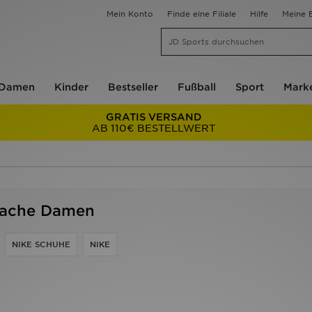
Mein Konto
Finde eine Filiale
Hilfe
Meine B
Damen
Kinder
Bestseller
Fußball
Sport
Mark
GRATIS VERSAND
AB 110€ BESTELLWERT
arache Damen
NIKE SCHUHE
NIKE