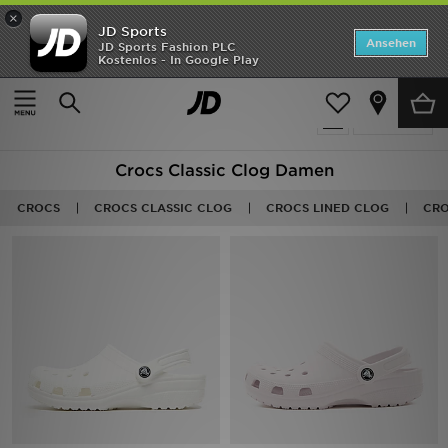
×
JD Sports
ANGEBOTE
Ansehen
JD Sports Fashion PLC
Kostenlos - In Google Play
Home
Frauen
Neuheiten
8 Produkte
Verfeinern
Herren
Crocs Classic Clog Damen
Damen
CROCS
CROCS CLASSIC CLOG
CROCS LINED CLOG
CRO
Kinder
Bestsellers
Marken
Fußball
Sport
Lade die APP