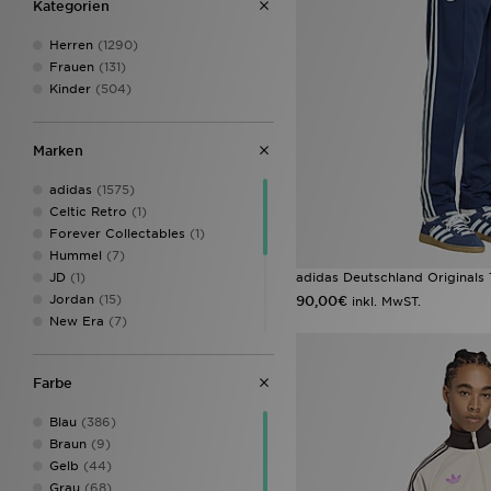
Kategorien
(2)
adidas Originals Superstar
(2)
Herren
(1290)
adidas x Messi
(2)
Frauen
(131)
New Era Caps
(2)
Kinder
(504)
PUMA King
(2)
adidas Copa|adidas Classics
(1)
Marken
adidas Handball Spezial
Arsenal
(1)
adidas
(1575)
adidas Handball Spezial
Liverpool
(1)
Celtic Retro
(1)
adidas Tango
(1)
Forever Collectables
(1)
adidas Tango|adidas Classics
Hummel
(7)
(1)
adidas Deutschland Originals 
JD
(1)
adidas Tiro Street
(1)
Jordan
(15)
90,00€
inkl. MwST.
Nike Air
(1)
New Era
(7)
Nike Air Max 270
(1)
Nike
(157)
Nike Tiempo
(1)
Official Team
(1)
Farbe
PUMA
(64)
Reebok
(1)
Blau
(386)
Score Draw
(17)
Braun
(9)
Umbro
(2)
Gelb
(44)
Under Armour
(38)
Grau
(68)