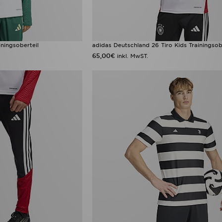
iningsoberteil
adidas Deutschland 26 Tiro Kids Trainingsob
65,00€
inkl. MwST.