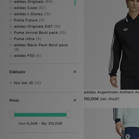
adidas Originals
(99)
adidas Copa
(57)
adidas x Disney
(15)
Puma Future
(11)
adidas Originals EQT
(10)
Puma Arrival Boot pack
(10)
Puma Ultra
(9)
adidas Black Pack Boot pack
(8)
adidas F50
(6)
adidas ZNE Collection
(6)
Nike Academy
(6)
Exklusiv
adidas Essentials
(4)
Nike Mercurial
(4)
Nur bei JD
(12)
Nike Shadow Football Boots
(4)
adidas Argentinien Anthem A
adidas Chaos vs Control Boot
110,00€
inkl. MwST.
Preis
Pack
(3)
adidas Classics
(3)
adidas Originals Handball
Spezial
(3)
Nike Air Max
(3)
Nike Phantom
(3)
adidas 2026 World Cup Boots