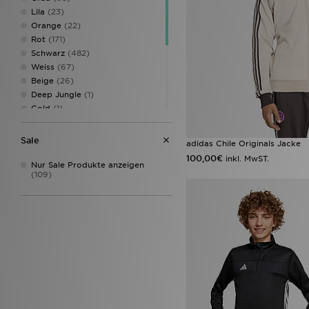
Lila
(23)
Orange
(22)
Rot
(171)
Schwarz
(482)
Weiss
(67)
Beige
(26)
Deep Jungle
(1)
Gold
(1)
Grün
(90)
Mehrfarbig
(8)
Sale
adidas Chile Originals Jacke
Multi-Colour
(4)
100,00€
inkl. MwST.
Rosa
(70)
Nur Sale Produkte anzeigen
(109)
Türkis
(13)
Weinrot
(47)
Weiß
(355)