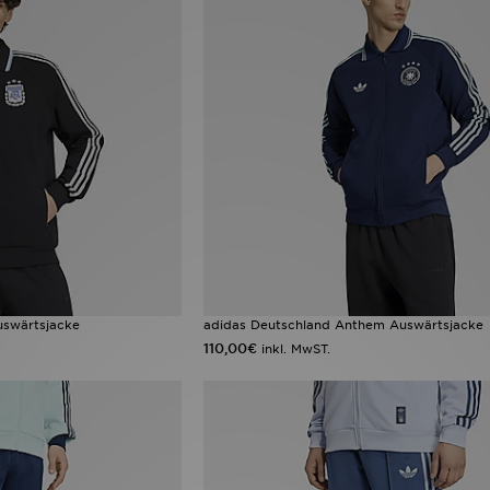
uswärtsjacke
adidas Deutschland Anthem Auswärtsjacke
110,00€
inkl. MwST.