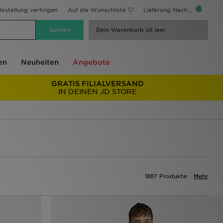
estellung verfolgen
Auf die Wunschliste
Lieferung Nach...
Dein Warenkorb ist leer
en
Neuheiten
Angebote
GRATIS FILIALVERSAND
IN DEINEN JD STORE
1887 Produkte:
Mehr