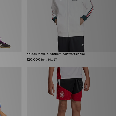
adidas Mexiko Anthem Auswärtsjacke
120,00€
inkl. MwST.