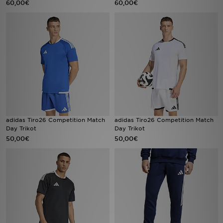
60,00€
60,00€
Filialfinder
Mein JD
Hilfe & Kontakt
Geschenkgutschein
Studenten
adidas Tiro26 Competition Match
adidas Tiro26 Competition Match
Day Trikot
Day Trikot
Blog
50,00€
50,00€