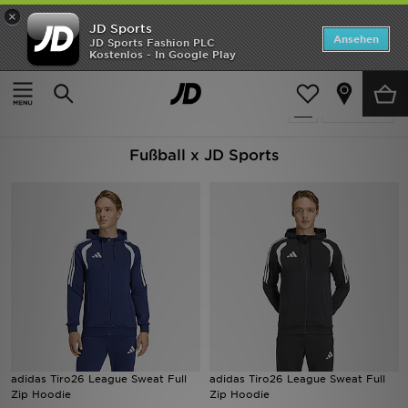
×
JD Sports
ANGEBOTE
Ansehen
JD Sports Fashion PLC
Kostenlos - In Google Play
Home
Fußball
Neuheiten
1908 Produkte
Verfeinern
Herren
Fußball x JD Sports
Damen
Kinder
Bestsellers
Marken
Fußball
Sport
adidas Tiro26 League Sweat Full
adidas Tiro26 League Sweat Full
Zip Hoodie
Zip Hoodie
Lade die APP