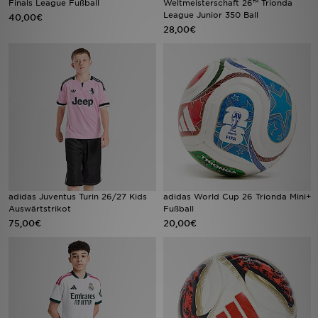
Finals League Fußball
Weltmeisterschaft 26™ Trionda
League Junior 350 Ball
40,00€
28,00€
Filialfinder
Mein JD
Hilfe & Kontakt
Geschenkgutschein
Studenten
Blog
adidas Juventus Turin 26/27 Kids
adidas World Cup 26 Trionda Mini+
Auswärtstrikot
Fußball
75,00€
20,00€