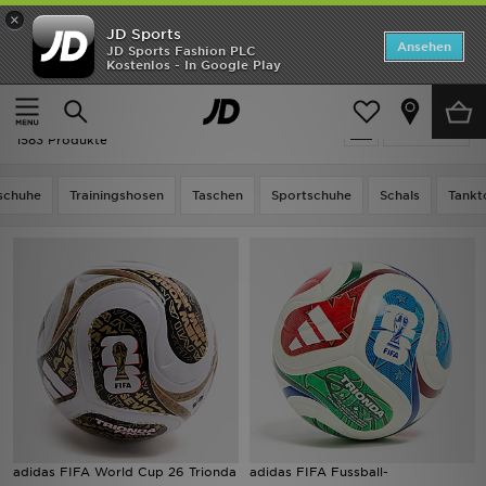
×
JD Sports
ANGEBOTE
Ansehen
JD Sports Fashion PLC
Kostenlos - In Google Play
Home
Adidas Fußball
Neuheiten
Adidas Fußball
Verfeinern
Herren
1583 Produkte
Damen
schuhe
Trainingshosen
Taschen
Sportschuhe
Schals
Tankt
Kinder
Bestsellers
Marken
Fußball
Sport
adidas FIFA World Cup 26 Trionda
adidas FIFA Fussball-
Lade die APP