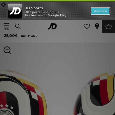
×
JD Sports
ANGEBOTE
Ansehen
JD Sports Fashion PLC
Kostenlos - In Google Play
Home
Herren
Herren Accessoires
Sportzubehör
Neuheiten
adidas Trionda Deutschland Club-heimball
Herren
25,00€
inkl. MwST.
Damen
Kinder
Bestsellers
Marken
Fußball
Sport
Lade die APP