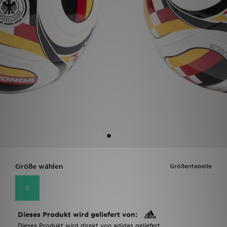
Filialfinder
Mein JD
Hilfe & Kontakt
Geschenkgutschein
Studenten
Blog
Größe wählen
Größentabelle
5
Dieses Produkt wird geliefert von:
Dieses Produkt wird direkt von adidas geliefert.