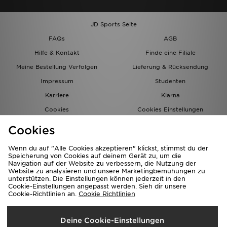
JD Sports Seite
FAQs
AGB
Hilfe & Kontakt
Finde eine Filiale
Meine Bestellung Verfolgen
Lieferung & Rücksendung
Impressum
Studenten
Karriere
Klarna
Cookies
Cookies Einstellungen
Datenschutz
Lade Die App
Cookies
Partnerprogramm
JD Blog
Wenn du auf "Alle Cookies akzeptieren" klickst, stimmst du der
Speicherung von Cookies auf deinem Gerät zu, um die
Navigation auf der Website zu verbessern, die Nutzung der
Website zu analysieren und unsere Marketingbemühungen zu
unterstützen. Die Einstellungen können jederzeit in den
Cookie-Einstellungen angepasst werden. Sieh dir unsere
Cookie-Richtlinien an.
Cookie Richtlinien
Lieferung Nach
Deine Cookie-Einstellungen
Deutschland