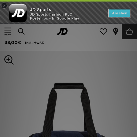
×
JD Sports
ANGEBOTE
Ansehen
JD Sports Fashion PLC
Kostenlos - In Google Play
Home
Herren
Herren Accessoires
Taschen und Turnbeutel
Neuheiten
adidas Tiro Duffelbag Small
Herren
33,00€
inkl. MwST.
Damen
Kinder
Bestsellers
Marken
Fußball
Sport
Lade die APP