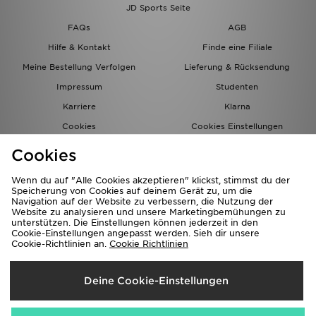
JD Sports Seite
FAQs
AGB
Hilfe & Kontakt
Finde eine Filiale
Meine Bestellung Verfolgen
Lieferung & Rücksendung
Impressum
Studenten
Karriere
Klarna
Cookies
Cookies Einstellungen
Datenschutz
Lade Die App
Cookies
Partnerprogramm
JD Blog
Wenn du auf "Alle Cookies akzeptieren" klickst, stimmst du der
Speicherung von Cookies auf deinem Gerät zu, um die
Navigation auf der Website zu verbessern, die Nutzung der
Website zu analysieren und unsere Marketingbemühungen zu
unterstützen. Die Einstellungen können jederzeit in den
Cookie-Einstellungen angepasst werden. Sieh dir unsere
Cookie-Richtlinien an.
Cookie Richtlinien
Lieferung Nach
Deine Cookie-Einstellungen
Deutschland