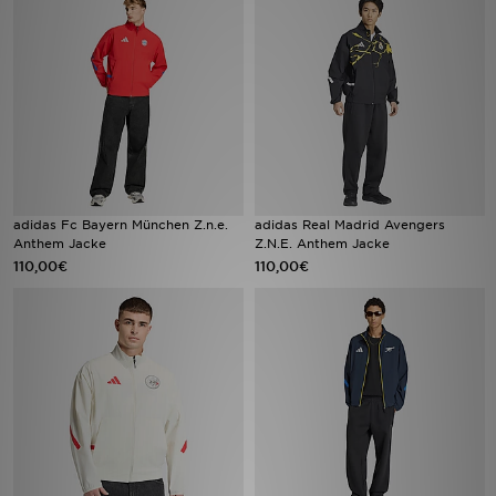
Filialfinder
Mein JD
Hilfe & Kontakt
Geschenkgutschein
adidas Fc Bayern München Z.n.e.
adidas Real Madrid Avengers
Anthem Jacke
Z.N.E. Anthem Jacke
Studenten
110,00€
110,00€
Blog