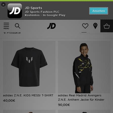
×
JD Sports
ANGEBOTE
Ansehen
JD Sports Fashion PLC
Kostenlos - In Google Play
Home
Fußball - Adidas ZNE Collection
Neuheiten
Fußball - Adidas ZNE Collection
Verfeinern
Herren
6 Produkte
Damen
Kinder
Bestsellers
Marken
Fußball
adidas Z.N.E. KIDS MESSI T-SHIRT
adidas Real Madrid Avengers
Z.N.E. Anthem Jacke für Kinder
40,00€
Sport
90,00€
Lade die APP