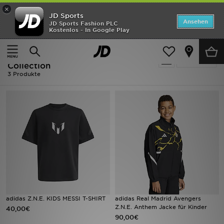
×
JD Sports
ANGEBOTE
Ansehen
JD Sports Fashion PLC
Kostenlos - In Google Play
Home
Schwarz Fußball - Adidas ZNE Collection
Neuheiten
Schwarz Fußball - Adidas ZNE
Verfeinern
Herren
Collection
3 Produkte
Damen
Kinder
Bestsellers
Marken
Fußball
adidas Z.N.E. KIDS MESSI T-SHIRT
adidas Real Madrid Avengers
Sport
Z.N.E. Anthem Jacke für Kinder
40,00€
90,00€
Lade die APP