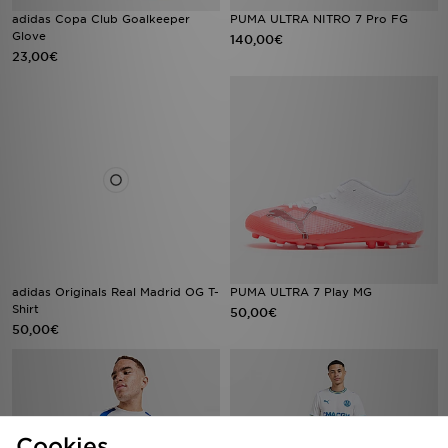
adidas Copa Club Goalkeeper
PUMA ULTRA NITRO 7 Pro FG
Glove
140,00€
23,00€
adidas Originals Real Madrid OG T-
PUMA ULTRA 7 Play MG
Shirt
50,00€
50,00€
Cookies