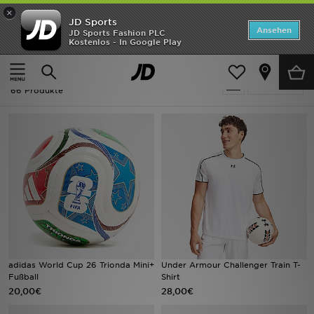
×
JD Sports
ANGEBOTE
Ansehen
JD Sports Fashion PLC
Kostenlos - In Google Play
Home
Weiss Fußball
Neuheiten
Weiss Fußball
Verfeinern
Herren
66 Produkte
Damen
Kinder
Bestsellers
Marken
Fußball
adidas World Cup 26 Trionda Mini+
Under Armour Challenger Train T-
Fußball
Shirt
Sport
20,00€
28,00€
Lade die APP