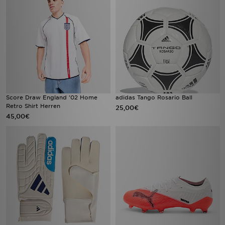
Score Draw England '02 Home
adidas Tango Rosario Ball
Retro Shirt Herren
25,00€
45,00€