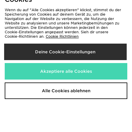
Wenn du auf "Alle Cookies akzeptieren" klickst, stimmst du der
Speicherung von Cookies auf deinem Gerät zu, um die
Navigation auf der Website zu verbessern, die Nutzung der
Website zu analysieren und unsere Marketingbemühungen zu
unterstützen. Die Einstellungen können jederzeit in den
Cookie-Einstellungen angepasst werden. Sieh dir unsere
PUMA Olympique Marseille
PUMA Olympique Marseille
Cookie-Richtlinien an.
Cookie Richtlinien
Trainingstrikot
2026/27 Heimtrikot
50,00€
100,00€
Deine Cookie-Einstellungen
Akzeptiere alle Cookies
Alle Cookies ablehnen
adidas Predator Elite
Under Armour Challenger Boxy T-
Fußballschuh, feste Böden,
Shirt
umschlagbare Zunge
30,00€
280,00€