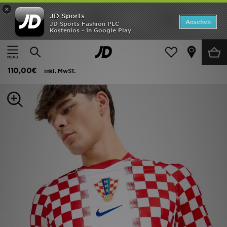
×
JD Sports
ANGEBOTE
Ansehen
JD Sports Fashion PLC
Kostenlos - In Google Play
Home
Herren
Herrenbekleidung
Replica
Neuheiten
Nike Croatia 2026 Home Shirt
Herren
110,00€
inkl. MwST.
Damen
Kinder
Bestsellers
Marken
Fußball
Sport
Lade die APP