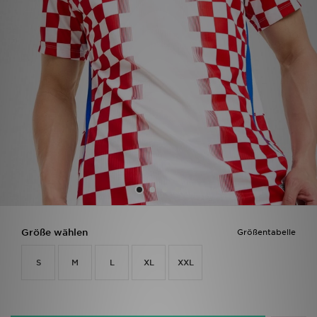
Filialfinder
Mein JD
Hilfe & Kontakt
Geschenkgutschein
Studenten
Blog
Größe wählen
Größentabelle
S
M
L
XL
XXL