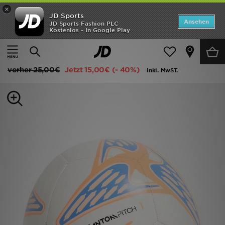
×
JD Sports
ANGEBOTE
Ansehen
JD Sports Fashion PLC
Kostenlos - In Google Play
Home
Herren
Herren Accessoires
Sportzubehör
Neuheiten
Nike Phantom Football
Herren
vorher
25,00€
Jetzt
15,00€
(- 40%)
inkl. MwST.
Damen
Kinder
Bestsellers
Marken
Fußball
Sport
Lade die APP