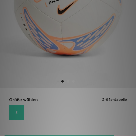
Filialfinder
Mein JD
Hilfe & Kontakt
Geschenkgutschein
Studenten
Blog
Größe wählen
Größentabelle
5