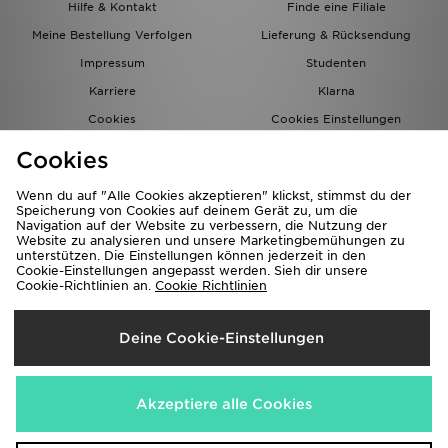
Hilfe & Kontakt
Finde eine Filiale
Meine Bestellung Verfolgen
Lieferung & Rücksendung
Impressum
Studenten
Karriere
Klarna
Cookies
Cookies Einstellungen
Datenschutz
Lade Die App
Cookies
Partnerprogramm
JD Blog
Wenn du auf "Alle Cookies akzeptieren" klickst, stimmst du der
Speicherung von Cookies auf deinem Gerät zu, um die
Navigation auf der Website zu verbessern, die Nutzung der
Website zu analysieren und unsere Marketingbemühungen zu
unterstützen. Die Einstellungen können jederzeit in den
Cookie-Einstellungen angepasst werden. Sieh dir unsere
Cookie-Richtlinien an.
Cookie Richtlinien
Lieferung Nach
Deine Cookie-Einstellungen
Deutschland
Wir akzeptieren folgende Zahlungsmethoden
Akzeptiere alle Cookies