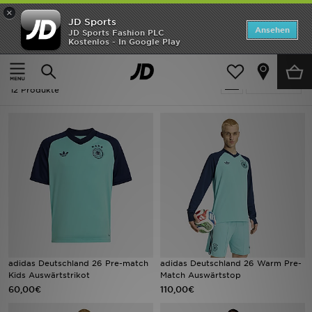
×
JD Sports
ANGEBOTE
Ansehen
JD Sports Fashion PLC
Kostenlos - In Google Play
Home
Türkis Fußball
Neuheiten
Türkis Fußball
Verfeinern
Herren
12 Produkte
Damen
Kinder
Bestsellers
Marken
Fußball
adidas Deutschland 26 Pre-match
adidas Deutschland 26 Warm Pre-
Kids Auswärtstrikot
Match Auswärtstop
Sport
60,00€
110,00€
Lade die APP