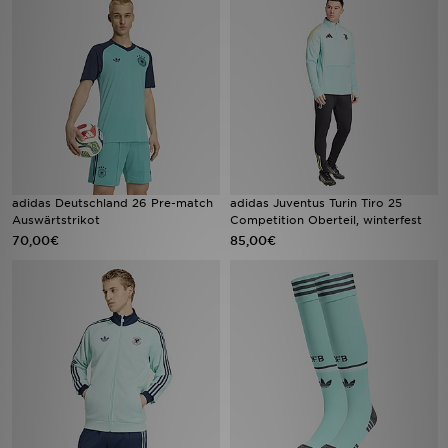
Filialfinder
Mein JD
Hilfe & Kontakt
Geschenkgutschein
adidas Deutschland 26 Pre-match
adidas Juventus Turin Tiro 25
Auswärtstrikot
Competition Oberteil, winterfest
Studenten
70,00€
85,00€
Blog