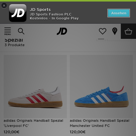
×
JD Sports
ANGEBOTE
Ansehen
JD Sports Fashion PLC
Kostenlos - In Google Play
Home
Fußball - Adidas Originals Handball Spezial
Neuheiten
Fußball - Adidas Originals Handball
Verfeinern
Herren
Spezial
3 Produkte
Damen
Kinder
Bestsellers
Marken
Fußball
adidas Originals Handball Spezial
adidas Originals Handball Spezial
Sport
'Liverpool FC'
Manchester United FC
120,00€
120,00€
Lade die APP