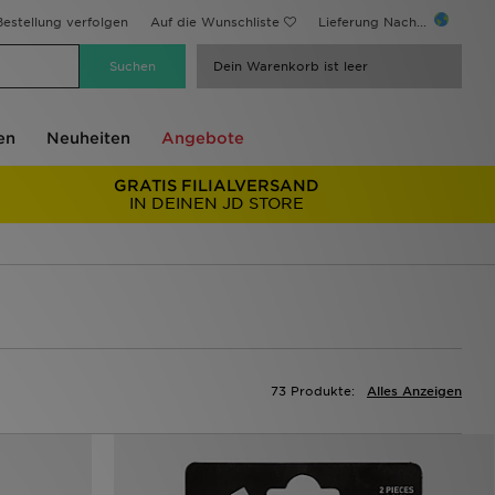
estellung verfolgen
Auf die Wunschliste
Lieferung Nach...
Dein Warenkorb ist leer
en
Neuheiten
Angebote
GRATIS FILIALVERSAND
IN DEINEN JD STORE
73 Produkte:
Alles Anzeigen