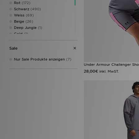
Rot
(172)
Schwarz
(490)
Weiss
(69)
Beige
(26)
Deep Jungle
(1)
Gold
(1)
Grün
(92)
Mehrfarbig
(7)
Sale
Multi-Colour
(6)
Rosa
(70)
Nur Sale Produkte anzeigen
(7)
Under Armour Challenger Sho
Türkis
(12)
Weinrot
(48)
28,00€
inkl. MwST.
Weiß
(358)