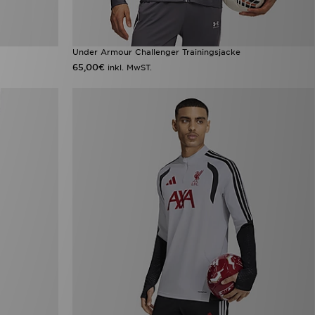
Under Armour Challenger Trainingsjacke
65,00€
inkl. MwST.