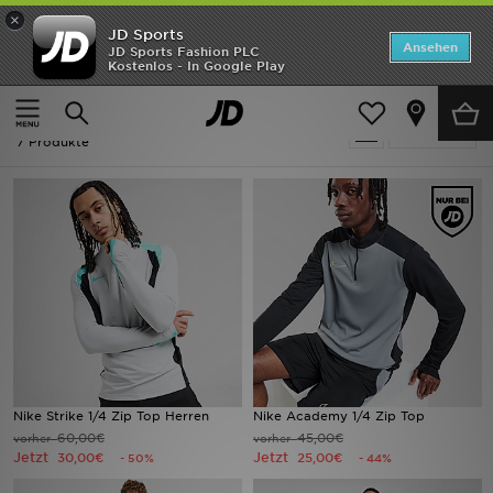
×
JD Sports
ANGEBOTE
Ansehen
JD Sports Fashion PLC
Kostenlos - In Google Play
Home
Ausverkauf | Grau Fußball
Neuheiten
Ausverkauf | Grau Fußball
Verfeinern
Herren
7 Produkte
Damen
Kinder
Bestsellers
Marken
Fußball
Nike Strike 1/4 Zip Top Herren
Nike Academy 1/4 Zip Top
60,00€
45,00€
vorher
vorher
Sport
Jetzt
Jetzt
30,00€
25,00€
- 50%
- 44%
Lade die APP