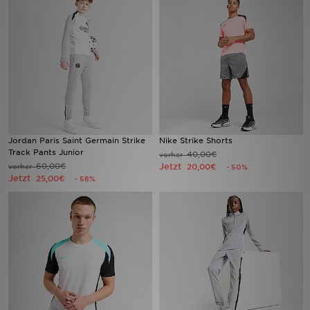
Filialfinder
Mein JD
Hilfe & Kontakt
Geschenkgutschein
Jordan Paris Saint Germain Strike
Nike Strike Shorts
Track Pants Junior
40,00€
vorher
Studenten
60,00€
Jetzt
vorher
20,00€
- 50%
Jetzt
25,00€
- 58%
Blog