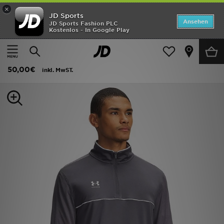
×
JD Sports
ANGEBOTE
Ansehen
JD Sports Fashion PLC
Kostenlos - In Google Play
Home
Herren
Herrenbekleidung
Funktionsbekleidung
Neuheiten
Under Armour Challenger Training Oberteil mit ¼-Zip
Herren
50,00€
inkl. MwST.
Damen
Kinder
Bestsellers
Marken
Fußball
Sport
Lade die APP