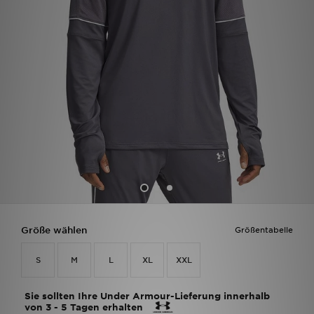
Filialfinder
Mein JD
Hilfe & Kontakt
Geschenkgutschein
Studenten
Blog
Größe wählen
Größentabelle
S
M
L
XL
XXL
Sie sollten Ihre Under Armour-Lieferung innerhalb
von 3 - 5 Tagen erhalten