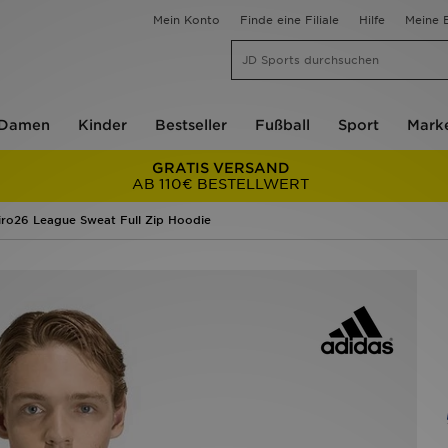
Mein Konto
Finde eine Filiale
Hilfe
Meine B
Damen
Kinder
Bestseller
Fußball
Sport
Mark
GRATIS VERSAND
AB 110€ BESTELLWERT
iro26 League Sweat Full Zip Hoodie