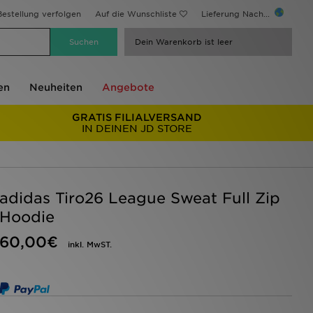
estellung verfolgen
Auf die Wunschliste
Lieferung Nach...
Dein Warenkorb ist leer
en
Neuheiten
Angebote
GRATIS FILIALVERSAND
IN DEINEN JD STORE
adidas Tiro26 League Sweat Full Zip
Hoodie
60,00€
inkl. MwST.