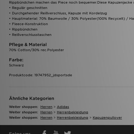
Rippbündchen machen das Piece noch bequemer.Diese Kapuzenjacke mit
• Regulär geschnitten
• Durchgehender Reißverschluss, Kapuze mit Kordelzug
• Hauptmaterial: 70% Baumwolle / 30% Polyester(100% Recycelt) / H
• Fleece-Konstruktion
• Rippbündchen
• Reißverschlusstaschen
Pflege & Material
70% Cotton/30% rec.Polyester
Farbe:
Schwarz
Produktcode: 19747952_jdsportsde
Ähnliche Kategorien
Weiter shoppen:
Herren
>
Adidas
Weiter shoppen:
Herren
>
Herrenbekleidung
Weiter shoppen:
Herren
>
Herrenbekleidung
>
Kapuzenpullover
Folge uns