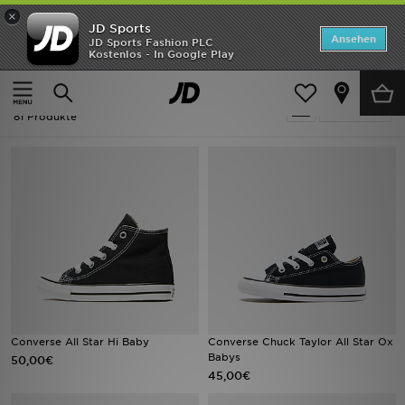
×
JD Sports
ANGEBOTE
Ansehen
JD Sports Fashion PLC
Kostenlos - In Google Play
Home
Converse Sportschuhe
Neuheiten
Converse Sportschuhe
Verfeinern
Herren
81 Produkte
Damen
Kinder
Bestsellers
Marken
Fußball
Converse All Star Hi Baby
Converse Chuck Taylor All Star Ox
Babys
50,00€
Sport
45,00€
Lade die APP