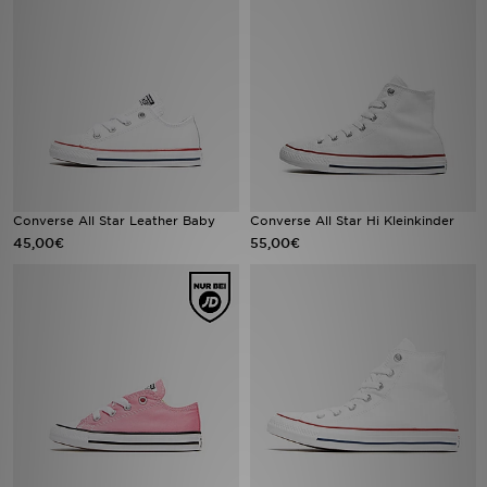
Filialfinder
Mein JD
Hilfe & Kontakt
Geschenkgutschein
Converse All Star Leather Baby
Converse All Star Hi Kleinkinder
45,00€
55,00€
Studenten
Blog