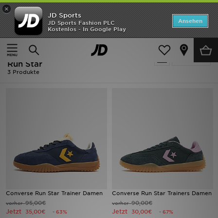
×
JD Sports
ANGEBOTE
Ansehen
JD Sports Fashion PLC
Kostenlos - In Google Play
Home
Converse Sportschuhe - Converse Run Star
Neuheiten
Converse Sportschuhe - Converse
Verfeinern
Herren
Run Star
3 Produkte
Damen
Kinder
Bestsellers
Marken
Fußball
Converse Run Star Trainer Damen
Converse Run Star Trainers Damen
Sport
95,00€
90,00€
vorher
vorher
Jetzt
Jetzt
35,00€
30,00€
- 63%
- 67%
Lade die APP