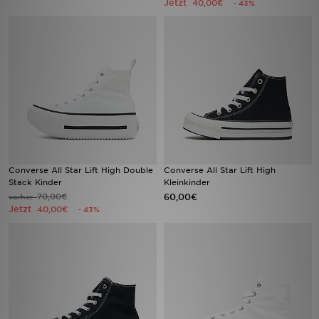
Jetzt
40,00€
- 43%
Filialfinder
Mein JD
Hilfe & Kontakt
Geschenkgutschein
Studenten
Converse All Star Lift High Double
Converse All Star Lift High
Stack Kinder
Kleinkinder
Blog
70,00€
60,00€
vorher
Jetzt
40,00€
- 43%