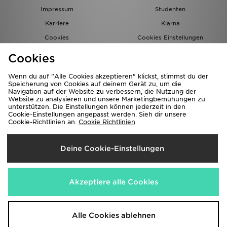
Impressum
Studenten
Karriere
Klarna
Cookies
Cookies Einstellungen
Datenschutz
Lade Die App
Cookies
Partnerprogramm
JD Blog
Wenn du auf "Alle Cookies akzeptieren" klickst, stimmst du der
Speicherung von Cookies auf deinem Gerät zu, um die
Navigation auf der Website zu verbessern, die Nutzung der
Website zu analysieren und unsere Marketingbemühungen zu
unterstützen. Die Einstellungen können jederzeit in den
Cookie-Einstellungen angepasst werden. Sieh dir unsere
Cookie-Richtlinien an.
Cookie Richtlinien
Lieferung Nach
Deine Cookie-Einstellungen
Deutschland
Wir akzeptieren folgende Zahlungsmethoden
Akzeptiere alle Cookies
Corporate Website
www.jdplc.com
Alle Cookies ablehnen
Copyright © 2026 JD Sports Alle Rechte vorbehalten