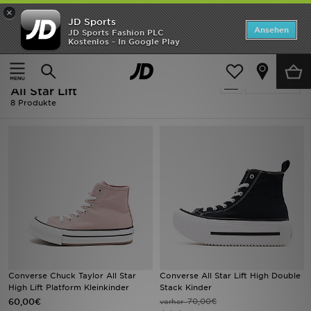
×
JD Sports
ANGEBOTE
Ansehen
JD Sports Fashion PLC
Kostenlos - In Google Play
Home
Converse Sportschuhe - Converse All Star Lift
Neuheiten
Converse Sportschuhe - Converse
Verfeinern
Herren
All Star Lift
8 Produkte
Damen
Kinder
Bestsellers
Marken
Fußball
Converse Chuck Taylor All Star
Converse All Star Lift High Double
Sport
High Lift Platform Kleinkinder
Stack Kinder
60,00€
70,00€
vorher
Lade die APP