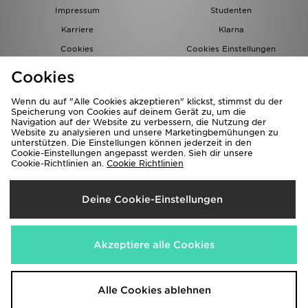
Impressum
Studenten
Karriere
Klarna
Cookies
Cookies Einstellungen
Datenschutz
Lade Die App
Cookies
Partnerprogramm
JD Blog
Wenn du auf "Alle Cookies akzeptieren" klickst, stimmst du der
Speicherung von Cookies auf deinem Gerät zu, um die
Navigation auf der Website zu verbessern, die Nutzung der
Website zu analysieren und unsere Marketingbemühungen zu
unterstützen. Die Einstellungen können jederzeit in den
Cookie-Einstellungen angepasst werden. Sieh dir unsere
Cookie-Richtlinien an.
Cookie Richtlinien
Lieferung Nach
Deine Cookie-Einstellungen
Deutschland
Wir akzeptieren folgende Zahlungsmethoden
Akzeptiere alle Cookies
Corporate Website
www.jdplc.com
Alle Cookies ablehnen
Copyright © 2026 JD Sports Alle Rechte vorbehalten