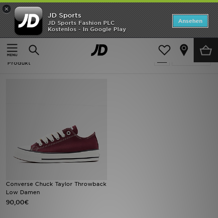
×
JD Sports
ANGEBOTE
Ansehen
JD Sports Fashion PLC
Kostenlos - In Google Play
Home
Rot Converse Sportschuhe
Neuheiten
Rot Converse Sportschuhe
Verfeinern
Herren
Produkt
Damen
Kinder
Bestsellers
Marken
Fußball
Converse Chuck Taylor Throwback
Low Damen
Sport
90,00€
Lade die APP