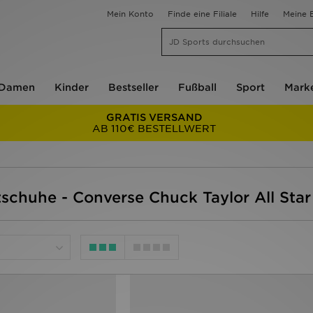
Mein Konto
Finde eine Filiale
Hilfe
Meine B
Damen
Kinder
Bestseller
Fußball
Sport
Mark
GRATIS VERSAND
AB 110€ BESTELLWERT
schuhe - Converse Chuck Taylor All Star