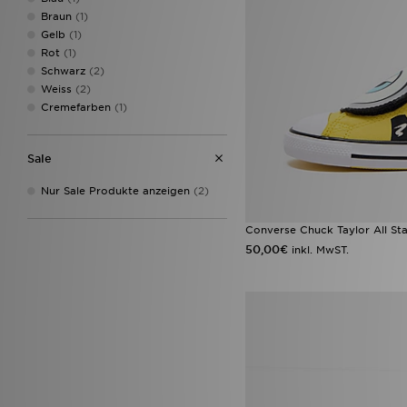
Braun
(1)
Gelb
(1)
Rot
(1)
Schwarz
(2)
Weiss
(2)
Cremefarben
(1)
Sale
Nur Sale Produkte anzeigen
(2)
Converse Chuck Taylor All St
50,00€
inkl. MwST.