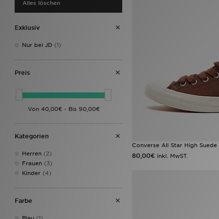
Alles löschen
Exklusiv
Nur bei JD
(1)
Preis
Kategorien
Converse All Star High Sued
Herren
(2)
80,00€
inkl. MwST.
Frauen
(3)
Kinder
(4)
Farbe
Blau
(1)