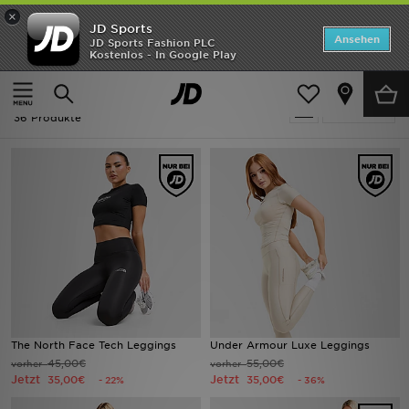
×
JD Sports
ANGEBOTE
Ansehen
JD Sports Fashion PLC
Kostenlos - In Google Play
Home
Ausverkauf | Leggings - Bekleidung
Neuheiten
Ausverkauf | Leggings - Bekleidung
Verfeinern
Herren
36 Produkte
Damen
Kinder
Bestsellers
Marken
Fußball
The North Face Tech Leggings
Under Armour Luxe Leggings
45,00€
55,00€
vorher
vorher
Sport
Jetzt
Jetzt
35,00€
35,00€
- 22%
- 36%
Lade die APP