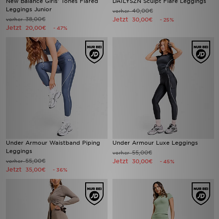
New Balance Girls' Tones Flared
DAILYSZN Sculpt Flare Leggings
Leggings Junior
40,00€
vorher
38,00€
Jetzt
vorher
30,00€
- 25%
Jetzt
20,00€
- 47%
Under Armour Waistband Piping
Under Armour Luxe Leggings
Leggings
55,00€
vorher
55,00€
Jetzt
vorher
30,00€
- 45%
Jetzt
35,00€
- 36%