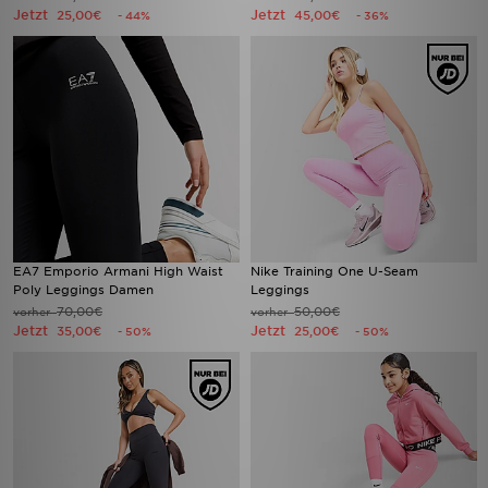
Jetzt
Jetzt
25,00€
45,00€
- 44%
- 36%
EA7 Emporio Armani High Waist
Nike Training One U-Seam
Poly Leggings Damen
Leggings
70,00€
50,00€
vorher
vorher
Jetzt
Jetzt
35,00€
25,00€
- 50%
- 50%