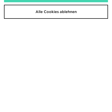
Alle Cookies ablehnen
DAILYSZN Foldover Flare
Nike Training One High Rise
Leggings Damen
Leggings Damen
45,00€
50,00€
vorher
vorher
Jetzt
Jetzt
30,00€
25,00€
- 33%
- 50%