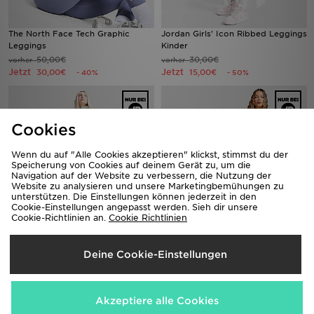
The North Face Tech Graphic
Jordan Girls' Icon Ribbed Leggings
Leggings
Kinder
50,00€
30,00€
vorher
vorher
Jetzt
Jetzt
30,00€
15,00€
- 40%
- 50%
Cookies
Wenn du auf "Alle Cookies akzeptieren" klickst, stimmst du der
Speicherung von Cookies auf deinem Gerät zu, um die
Navigation auf der Website zu verbessern, die Nutzung der
Website zu analysieren und unsere Marketingbemühungen zu
unterstützen. Die Einstellungen können jederzeit in den
Cookie-Einstellungen angepasst werden. Sieh dir unsere
Cookie-Richtlinien an.
Cookie Richtlinien
Berghaus Girls' Carve Leggings
New Balance Logo Leggings
Kinder
Damen
Deine Cookie-Einstellungen
41,00€
50,00€
vorher
vorher
Jetzt
Jetzt
25,00€
25,00€
- 39%
- 50%
Akzeptiere alle Cookies