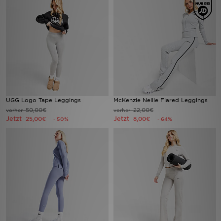
Filialfinder
Mein JD
Hilfe & Kontakt
Geschenkgutschein
UGG Logo Tape Leggings
McKenzie Nellie Flared Leggings
50,00€
22,00€
vorher
vorher
Studenten
Jetzt
Jetzt
25,00€
8,00€
- 50%
- 64%
Blog