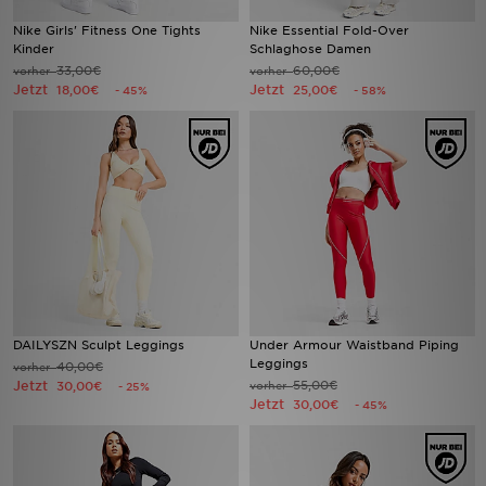
Nike Girls' Fitness One Tights
Nike Essential Fold-Over
Kinder
Schlaghose Damen
33,00€
60,00€
vorher
vorher
Jetzt
Jetzt
18,00€
25,00€
- 45%
- 58%
DAILYSZN Sculpt Leggings
Under Armour Waistband Piping
Leggings
40,00€
vorher
Jetzt
55,00€
30,00€
vorher
- 25%
Jetzt
30,00€
- 45%