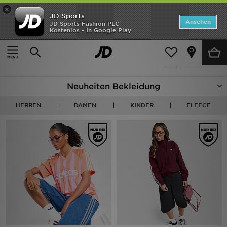
×
JD Sports
ANGEBOTE
Ansehen
JD Sports Fashion PLC
Kostenlos - In Google Play
Home
Bekleidung
Neuheiten
6310 Produkte
Verfeinern
Herren
Neuheiten Bekleidung
Damen
HERREN
DAMEN
KINDER
FLEECE
Kinder
Bestsellers
Marken
Fußball
Sport
Lade die APP