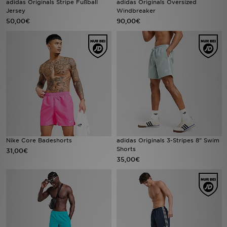
adidas Originals Stripe Fußball
adidas Originals Oversized
Jersey
Windbreaker
50,00€
90,00€
Filialfinder
Mein JD
Hilfe & Kontakt
Geschenkgutschein
Studenten
Blog
Nike Core Badeshorts
adidas Originals 3-Stripes 8" Swim
Shorts
31,00€
35,00€