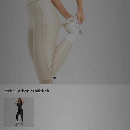
Filialfinder
Mein JD
Hilfe & Kontakt
Geschenkgutschein
Studenten
Blog
Mehr Farben erhältlich