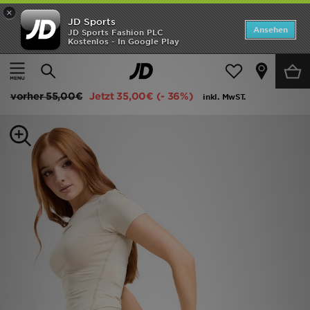
×
JD Sports
ANGEBOTE
Ansehen
JD Sports Fashion PLC
Kostenlos - In Google Play
Home
Frauen
Frauenkleidung
Fitness Leggings
Neuheiten
Under Armour Luxe Leggings
Herren
vorher
55,00€
Jetzt
35,00€
(- 36%)
inkl. MwST.
Damen
Kinder
Bestsellers
Marken
Fußball
Sport
Lade die APP