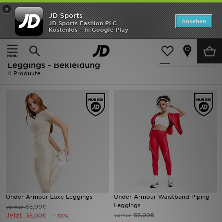
×
JD Sports
ANGEBOTE
Ansehen
JD Sports Fashion PLC
Kostenlos - In Google Play
Home
Ausverkauf | Under Armour Leggings - Bekleidung
Neuheiten
Ausverkauf | Under Armour
Verfeinern
Herren
Leggings - Bekleidung
4 Produkte
Damen
Kinder
Bestsellers
Marken
Fußball
Under Armour Luxe Leggings
Under Armour Waistband Piping
Sport
Leggings
55,00€
vorher
Jetzt
55,00€
35,00€
vorher
- 36%
Lade die APP