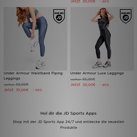
Jetzt
30,00€
- 45%
Filialfinder
Mein JD
Hilfe & Kontakt
Geschenkgutschein
Studenten
Under Armour Waistband Piping
Under Armour Luxe Leggings
Leggings
55,00€
vorher
Blog
55,00€
Jetzt
vorher
30,00€
- 45%
Jetzt
35,00€
- 36%
Hol dir die JD Sports Apps
Shop mit der JD Sports App 24/7 und entdecke die neuesten
Produkte